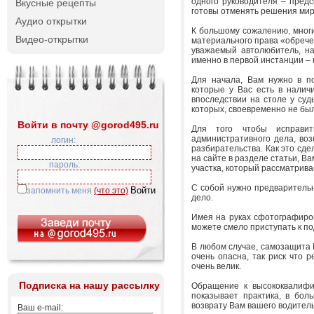
одного руководителя – предс
Вкусные рецепты
готовы отменять решения мир
Аудио открытки
К большому сожалению, мног
Видео-открытки
материального права «обрече
уважаемый автолюбитель, на
именно в первой инстанции – 
Для начала, Вам нужно в п
которые у Вас есть в налич
впоследствии на столе у суд
которых, своевременно не бы
Войти в почту @gorod495.ru
Для того чтобы исправит
административного дела, во
логин:
разбирательства. Как это сде
на сайте в разделе статьи, Ва
пароль:
участка, который рассматрива
С собой нужно предварительн
запомнить меня
(что это)
дело.
Имея на руках сфотографиро
можете смело приступать к по
В любом случае, самозащита В
очень опасна, так риск что 
очень велик.
Подписка на нашу рассылку
Обращение к высококвалифи
показывает практика, в бол
возврату Вам вашего водитель
Ваш e-mail: