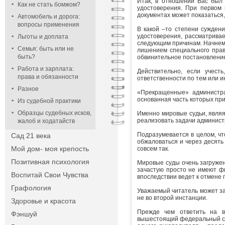
Итак, в отношении Вас был 
Как не стать бомжом?
удостоверения. При первом
документах может показаться
Автомобиль и дорога:
вопросы применения
В какой –то степени сужден
удостоверения, рассматривае
Льготы и доплата
следующим причинам. Начнем 
Семья: быть или не
лишением специального прав
быть?
обвинительное постановление
Работа и зарплата:
Действительно, если учест
права и обязанности
ответственности по тем или и
Разное
«Прекращенные» администра
основанная часть которых при
Из судебной практики
Образцы судебных исков,
Именно мировые судьи, являя
реализовать задачи админист
жалоб и ходатайств
Подразумевается в целом, чт
Сад 21 века
обжаловаться и через десять 
Мой дом- моя крепость
совсем так.
Позитивная психология
Мировые суды очень загруже
зачастую просто не имеют фи
Воспитай Свои Чувства
впоследствии ведет к отмене 
Графология
Уважаемый читатель может зад
не во второй инстанции.
Здоровье и красота
Прежде чем ответить на в
Фэншуй
вышестоящий федеральный судь