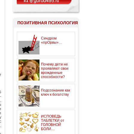
ПОЗИТИВНАЯ ПСИХОЛОГИЯ
Синдром
«прОрвы»…
Почему дети не
проявляют свои
врожденные
7
способности?
Подсознание как
5
ключ к богатству
-
,
ы
е
е
ИСПОВЕДЬ
у
ТАБЛЕТКИ от
с
ГОЛОВНОЙ
,
БОЛИ…