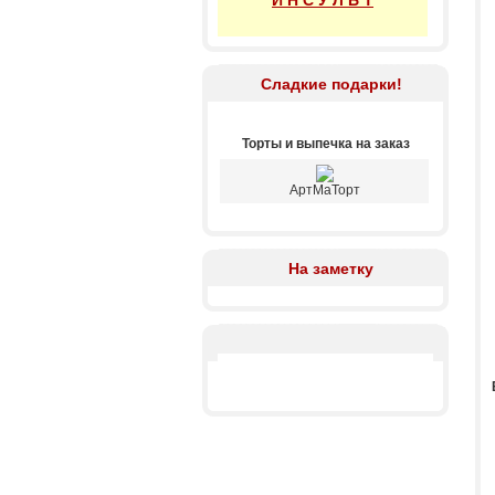
И Н С У Л Ь Т
Сладкие подарки!
Торты и выпечка на заказ
АртМаТорт
На заметку