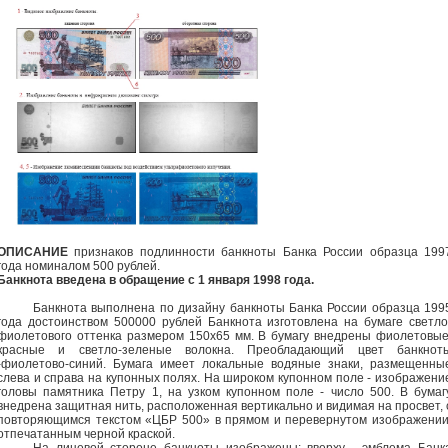
ОПИСАНИЕ
признаков подлинности банкноты Банка России образца 199
года номиналом 500 рублей.
Банкнота введена в обращение с 1 января 1998 года.
Банкнота выполнена по дизайну банкноты Банка России образца 199
года достоинством 500000 рублей Банкнота изготовлена на бумаге светло
фиолетового оттенка размером 150х65 мм. В бумагу внедрены фиолетовые
красные и светло-зеленые волокна. Преобладающий цвет банкнот
-фиолетово-синий. Бумага имеет локальные водяные знаки, размещенны
слева и справа на купонных полях. На широком купонном поле - изображени
головы памятника Петру 1, на узком купонном поле - число 500. В бумаг
внедрена защитная нить, расположенная вертикально и видимая на просвет, 
повторяющимся текстом «ЦБР 500» в прямом и перевернутом изображении
отпечатанным черной краской.