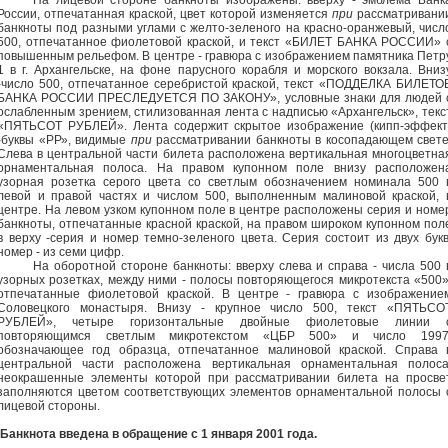
На лицевой стороне банкноты изображены: вверху - эмблема Банк
России, отпечатанная краской, цвет которой изменяется
при
рассматривани
банкноты под разными углами с желто-зеленого на красно-оранжевый, числ
500, отпечатанное фиолетовой краской, и текст «БИЛЕТ БАНКА РОССИИ» 
повышенным рельефом. В центре - гравюра с изображением памятника Петр
1 в г. Архангельске, на фоне парусного корабля и морского вокзала. Вниз
-число 500, отпечатанное серебристой краской, текст «ПОДДЕЛКА БИЛЕТО
БАНКА РОССИИ ПРЕСЛЕДУЕТСЯ ПО ЗАКОНУ», условные знаки для людей 
ослабленным зрением, стилизованная лента с надписью «Архангельск», текс
«ПЯТЬСОТ РУБЛЕЙ». Лента содержит скрытое изображение (кипп-эффект
-буквы «РР», видимые
при
рассматривании банкноты в косопадающем свете
Слева в центральной части билета расположена вертикальная многоцветна
орнаментальная полоса. На правом купонном поле внизу расположен
узорная розетка серого цвета со светлым обозначением номинала 500 
левой и правой частях и числом 500, выполненным малиновой краской, 
центре. На левом узком купонном поле в центре расположены серия и номе
банкноты, отпечатанные красной краской, на правом широком купонном пол
в верху -серия и номер темно-зеленого цвета. Серия состоит из двух букв
номер - из семи цифр.
На оборотной стороне банкноты: вверху слева и справа - числа 500 
узорных розетках, между ними - полосы повторяющегося микротекста «500»
отпечатанные фиолетовой краской. В центре - гравюра с изображение
Соловецкого монастыря. Внизу - крупное число 500, текст «ПЯТЬСО
РУБЛЕЙ», четыре горизонтальные двойные фиолетовые линии 
повторяющимся светлым микротекстом «ЦБР 500» и число 1997
обозначающее год образца, отпечатанное малиновой краской. Справа 
центральной части расположена вертикальная орнаментальная полоса
неокрашенные элементы которой при рассматривании билета на просве
заполняются цветом соответствующих элементов орнаментальной полосы 
лицевой стороны.
Банкнота введена в обращение с 1 января 2001 года.