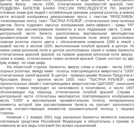
цветом, на фоне памятного сооружения в виде часовни и Ярославског
Кремля. Внизу - число 1000, отпечатанное серебристой краской, текс
“ПОДДЕЛКА БИЛЕТОВ БАНКА РОССИИ ПРЕСЛЕДУЕТСЯ ПО ЗАКОНУ”
условные знаки для людей с ослабленным зрением, узорная розетка, в нижне
части которой изображена декоративная лента с текстом “ЯРОСЛАВЛЬ”
стилизованная лента, текст “ТЫСЯЧА РУБЛЕЙ”, отпечатанные сине-зелены
цветом. Лента содержит скрытое изображение (кипп-эффект) - буквы “РР”
видимые при рассматривании банкноты в косо падающем свете. Слева 
центральной части билета расположена вертикальная многоцветна
орнаментальная полоса. На правом купонном поле внизу расположен
узорная розетка серого цвета с обозначением номинала 1000 в левой 
правой частях и числом 1000, выполненным голубой краской, в центре. Н
левом узком купонном поле в центре расположены серия и номер банкноты
отпечатанные красной краской, на правом широком купонном поле вверху 
серия и номер, отпечатанные темно-зеленой краской. Серия состоит из дву
букв, номер - из семи цифр.
На оборотной стороне банкноты: вверху слева и справа - числа 1000 
узорных розетках, между ними - полосы повторяющегося микротекста “1000”
отпечатанные синей краской. В центре - гравюра церкви Иоанна Предтечи в г
Ярославле. Внизу - крупное число 1000, текст “ТЫСЯЧА РУБЛЕЙ”, сем
горизонтальных линий с повторяющимся микротекстом “ЦБР1000”, написани
которого плавно переходит из негативного в позитивное, и число 1997
обозначающее год образца, отпечатанное голубой краской. Справа 
центральной части отпечатаны многократно повторяющееся изображени
числа “1000” и вертикальная орнаментальная полоса, неокрашенны
элементы которой при рассматривании билета на просвет заполняютс
цветом соответствующих элементов орнаментальной полосы с лицево
стороны.
Начиная с 1 января 2001 года указанные банкноты являются законны
платежным средством Российской Федерации и обязательны к приему п
номиналу во все виды платежей без всяких ограничений.