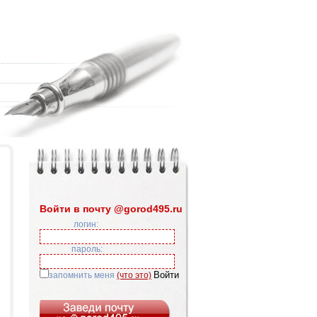
Войти в почту @gorod495.ru
логин:
пароль:
запомнить меня
(что это)