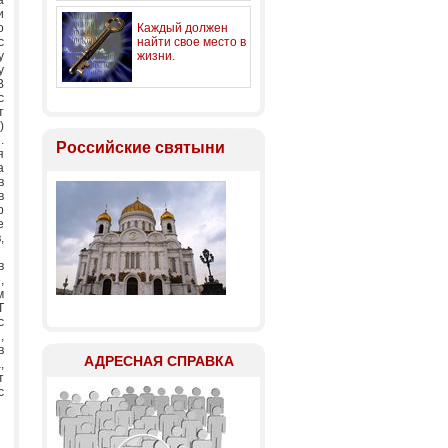
а
и
о
Каждый должен
с
найти свое место в
у
жизни.
у
В
с
т
)
.
Российские святыни
я
а
в
в
р
е
,
в
,
м
Т
с
,
в
АДРЕСНАЯ СПРАВКА
,
т
с