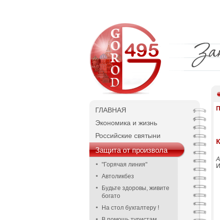
П
ГЛАВНАЯ
Экономика и жизнь
Российские святыни
К
Защита от произвола
А
"Горячая линия"
И
Автоликбез
Будьте здоровы, живите
богато
На стол бухгалтеру !
В помощь туристам