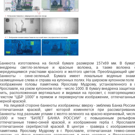
Банкнота изготовлена на белой бумаге размером 157х69 мм. В бумаг
внедрены светло-зеленые и красные волокна, а также волокна 
чередующимися участками красного и желтого цветов. Преобладающий цве
банкноты - сине-зеленый. Бумага имеет локальные водяные знаки
размещенные слева и справа на купонных полях. На широком купонном поле 
изображение головы памятника Ярославу Мудрому, установленного в г
Ярославле, на узком купонном поле - число 1000. В бумагу внедрена защитна
нить, расположенная вертикально и видимая на просвет, с повторяющимс
текстом “ЦБР 1000” в прямом и перевернутом изображении, отпечатанны
черной краской.
На лицевой стороне банкноты изображены: вверху - эмблема Банка России
отпечатанная краской, цвет которой изменяется при рассматривани
банкноты под разными углами с желто-зеленого на красно-коричневый, числ
1000 и текст “БИЛЕТ БАНКА РОССИИ” с повышенным рельефом
отпечатанные темно-синей краской, и изображение герба г. Ярославля
отпечатанное серебристой краской. В центре - гравюра с изображение
памятника Ярославу Мудрому в г. Ярославле, отпечатанная темно-сини