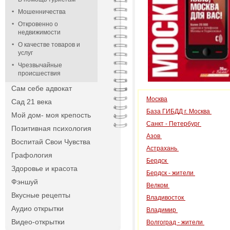
Мошенничества
Откровенно о
недвижимости
О качестве товаров и
услуг
Чрезвычайные
происшествия
Сам себе адвокат
Москва
Сад 21 века
База ГИБДД г. Москва
Мой дом- моя крепость
Санкт - Петербург
Позитивная психология
Азов
Воспитай Свои Чувства
Астрахань
Графология
Бердск
Здоровье и красота
Бердск - жители
Фэншуй
Велком
Вкусные рецепты
Владивосток
Аудио открытки
Владимир
Видео-открытки
Волгоград - жители