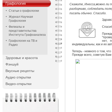
Графология
Скажите, Инесса,можно ли п
разборчиво, соблюдать поля,
Статьи о графологии
писать обычно. Спасибо.
Журнал Научная
Здравс
Графология
Филиалы и
Спасиб
представительства
Прежде
Института Графоанализа
"прове
Графология на ТВ и
нет, 
индивидуальны, как и их ав
Радио
Теперь - немного о том, чт
Прежде всего, советую Вам 
Здоровье и красота
Фэншуй
Вкусные рецепты
Аудио открытки
Видео-открытки