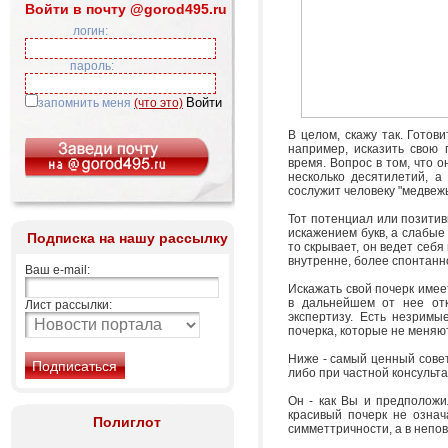
Войти в почту @gorod495.ru
логин:
пароль:
запомнить меня
(что это)
В целом, скажу так. Готов
например, исказить свою 
время. Вопрос в том, что 
несколько десятилетий, а
сослужит человеку "медвежь
Тот потенциал или позитив
искажением букв, а слабые
Подписка на нашу рассылку
то скрывает, он ведет себя
внутренне, более спонтанно
Ваш e-mail:
Искажать свой почерк имее
в дальнейшем от нее отк
Лист рассылки:
экспертизу. Есть незрим
почерка, которые не меняю
Ниже - самый ценный совет
либо при частной консульта
Он - как Вы и предположи
красивый почерк не означ
Полиглот
симметтричности, а в непо