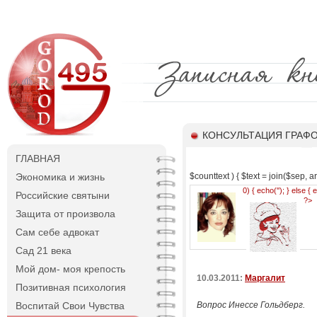
КОНСУЛЬТАЦИЯ ГРАФ
ГЛАВНАЯ
Экономика и жизнь
$counttext ) { $text = join($sep, arr
0) { echo('
'); } else { 
Российские святыни
?>
Защита от произвола
Сам себе адвокат
Сад 21 века
Мой дом- моя крепость
10.03.2011:
Маргалит
Позитивная психология
Воспитай Свои Чувства
Вопрос Инессе Гольдберг.