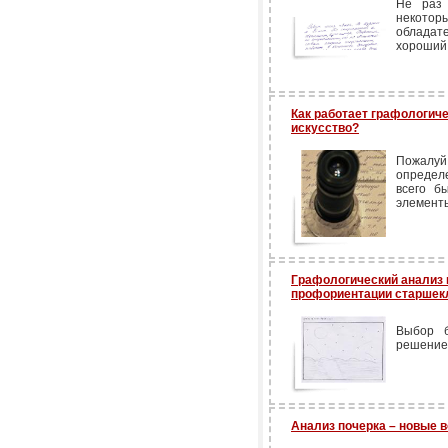
Не раз 
некото
обладат
хороший 
Как работает графологиче
искусство?
Пожалуй
определ
всего б
элементы
Графологический анализ 
профориентации старшек
Выбор б
решение 
Анализ почерка – новые 