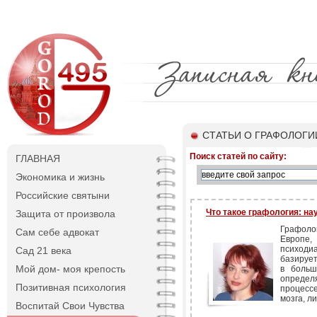
СТАТЬИ О ГРАФОЛОГИ
Поиск статей по сайту:
ГЛАВНАЯ
Экономика и жизнь
Российские святыни
Что такое графология: нау
Защита от произвола
Графоло
Сам себе адвокат
Европ
психод
Сад 21 века
базирует
Мой дом- моя крепость
в больш
определ
Позитивная психология
процесс
мозга, л
Воспитай Свои Чувства