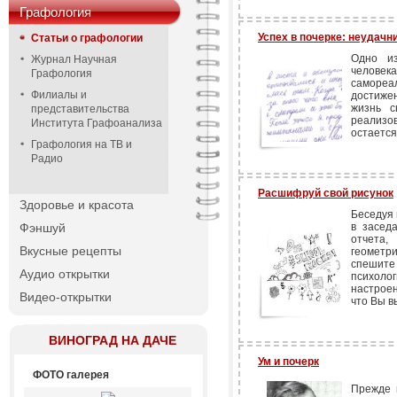
Графология
Успех в почерке: неудачн
Статьи о графологии
Одно и
Журнал Научная
человек
Графология
саморе
Филиалы и
достиже
жизнь 
представительства
реализов
Института Графоанализа
остается
Графология на ТВ и
Радио
Расшифруй свой рисунок
Здоровье и красота
Беседуя 
Фэншуй
в засед
отчета,
Вкусные рецепты
геометр
спешите
Аудио открытки
психолог
настроен
Видео-открытки
что Вы в
ВИНОГРАД НА ДАЧЕ
Ум и почерк
ФОТО галерея
Прежде в