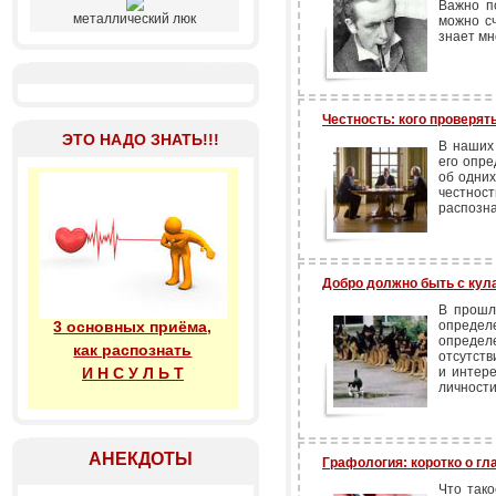
Важно по
металлический люк
можно сч
знает мн
Честность: кого проверять
ЭТО НАДО ЗНАТЬ!!!
В наших
его опре
об одних
честно
распозна
Добро должно быть с кул
В прошл
3 основных приёма,
определ
определ
как распознать
отсутств
И Н С У Л Ь Т
и интере
личности
АНЕКДОТЫ
Графология: коротко о гл
Что тако