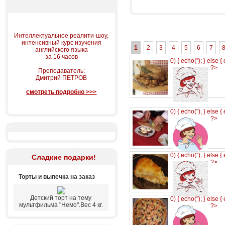
Интеллектуальное реалити-шоу,
интенсивный курс изучения
1
2
3
4
5
6
7
английского языка
за 16 часов
0) { echo('
'); } else {
?>
Преподаватель:
Дмитрий ПЕТРОВ
смотреть подробно >>>
0) { echo('
'); } else {
?>
0) { echo('
'); } else {
Сладкие подарки!
?>
Торты и выпечка на заказ
Детский торт на тему
0) { echo('
'); } else {
мультфильма "Немо".Вес 4 кг.
?>