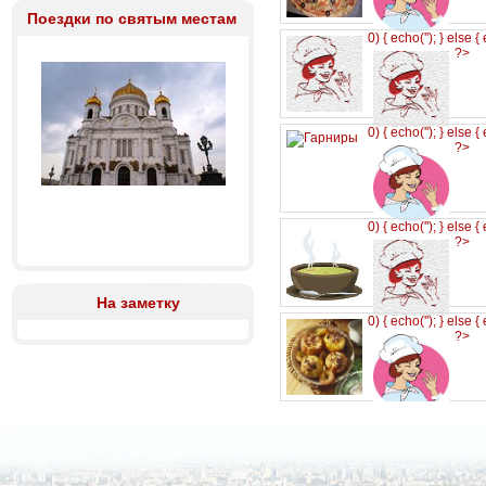
Поездки по святым местам
0) { echo('
'); } else {
?>
0) { echo('
'); } else {
?>
0) { echo('
'); } else {
?>
На заметку
0) { echo('
'); } else {
?>