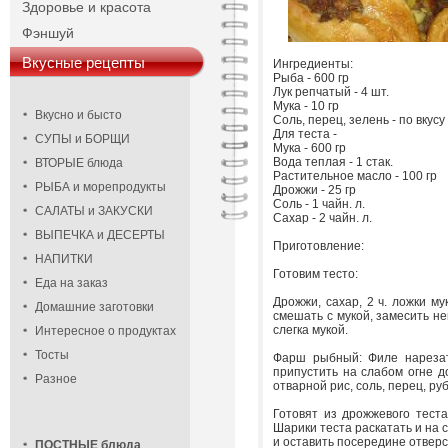
Здоровье и красота
Фэншуй
Вкусные рецепты
Ингредиенты:
Рыба - 600 гр
Лук репчатый - 4 шт.
Мука - 10 гр
Вкусно и бысто
Соль, перец, зелень - по вкусу
Для теста -
СУПЫ и БОРЩИ
Мука - 600 гр
Вода теплая - 1 стак.
ВТОРЫЕ блюда
Растительное масло - 100 гр
РЫБА и морепродукты
Дрожжи - 25 гр
Соль - 1 чайн. л.
САЛАТЫ и ЗАКУСКИ
Сахар - 2 чайн. л.
ВЫПЕЧКА и ДЕСЕРТЫ
Приготовление:
НАПИТКИ
Готовим тесто:
Еда на заказ
Дрожжи, сахар, 2 ч. ложки му
Домашние заготовки
смешать с мукой, замесить не
слегка мукой.
Интересное о продуктах
Тосты
Фарш рыбный: Филе нарезать
припустить на слабом огне д
Разное
отварной рис, соль, перец, р
Готовят из дрожжевого тест
Шарики теста раскатать и на 
и оставить посередине отвер
ПОСТНЫЕ блюда