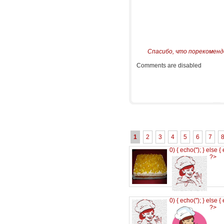
Спасибо, что порекоменд
Comments are disabled
1
2
3
4
5
6
7
0) { echo('
'); } else {
?>
0) { echo('
'); } else {
?>