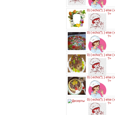
0) { echo('
'); } else {
?>
0) { echo('
'); } else {
?>
0) { echo('
'); } else {
?>
0) { echo('
'); } else {
?>
0) { echo('
'); } else {
?>