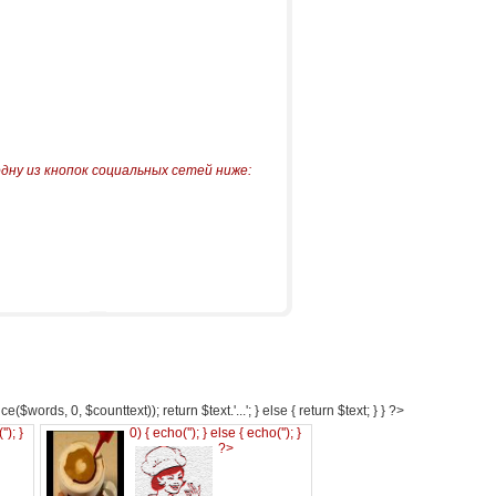
одну из кнопок социальных сетей ниже:
e($words, 0, $counttext)); return $text.'...'; } else { return $text; } } ?>
('
'); }
0) { echo('
'); } else { echo('
'); }
?>