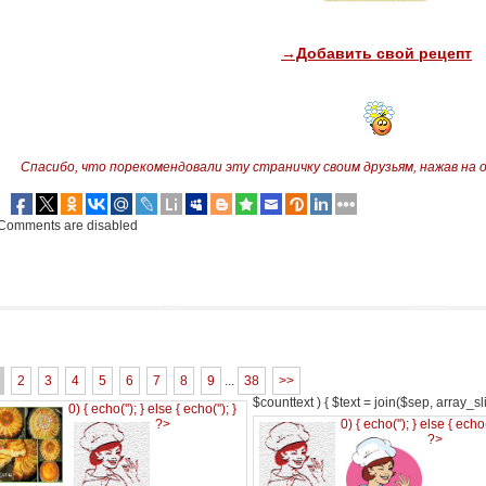
→Добавить свой рецепт
Спасибо, что порекомендовали эту страничку своим друзьям,
нажав на 
Comments are disabled
2
3
4
5
6
7
8
9
...
38
>>
$counttext ) { $text = join($sep, array_slic
0) { echo('
'); } else { echo('
'); }
?>
0) { echo('
'); } else { echo
?>