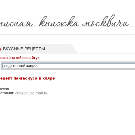
ВКУСНЫЕ РЕЦЕПТЫ
оиск статей по сайту:
ецепт пангасиуса в кляре
втор:
сточник:
cook-house.rpod.ru/