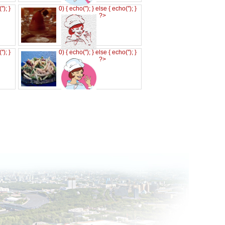
('
'); }
0) { echo('
'); } else { echo('
'); }
?>
('
'); }
0) { echo('
'); } else { echo('
'); }
?>