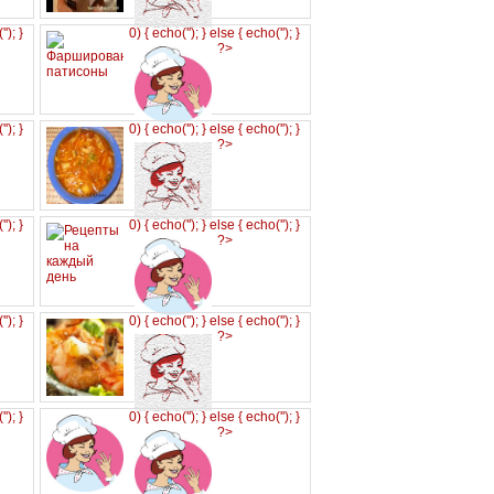
('
'); }
0) { echo('
'); } else { echo('
'); }
?>
('
'); }
0) { echo('
'); } else { echo('
'); }
?>
('
'); }
0) { echo('
'); } else { echo('
'); }
?>
('
'); }
0) { echo('
'); } else { echo('
'); }
?>
('
'); }
0) { echo('
'); } else { echo('
'); }
?>