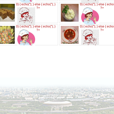
0) { echo('
'); } else { echo('
'); }
0) { echo('
'); } else { echo
?>
?>
0) { echo('
'); } else { echo('
'); }
0) { echo('
'); } else { echo
?>
?>