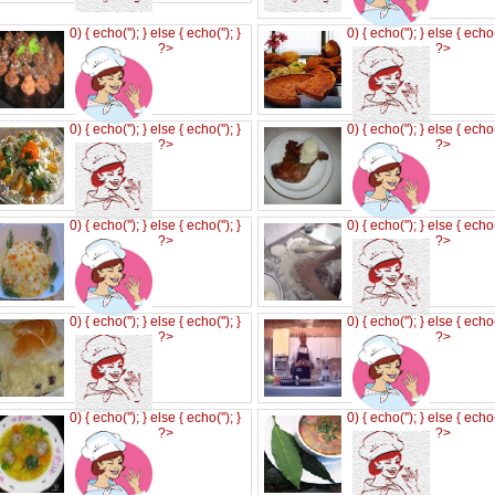
0) { echo('
'); } else { echo('
'); }
0) { echo('
'); } else { echo
?>
?>
0) { echo('
'); } else { echo('
'); }
0) { echo('
'); } else { echo
?>
?>
0) { echo('
'); } else { echo('
'); }
0) { echo('
'); } else { echo
?>
?>
0) { echo('
'); } else { echo('
'); }
0) { echo('
'); } else { echo
?>
?>
0) { echo('
'); } else { echo('
'); }
0) { echo('
'); } else { echo
?>
?>