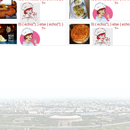
?>
?>
0) { echo('
'); } else { echo('
'); }
0) { echo('
'); } else { echo
?>
?>