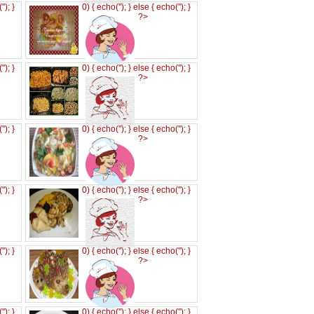
('
'); }
0) { echo('
'); } else { echo('
'); }
?>
('
'); }
0) { echo('
'); } else { echo('
'); }
?>
('
'); }
0) { echo('
'); } else { echo('
'); }
?>
('
'); }
0) { echo('
'); } else { echo('
'); }
?>
('
'); }
0) { echo('
'); } else { echo('
'); }
?>
('
'); }
0) { echo('
'); } else { echo('
'); }