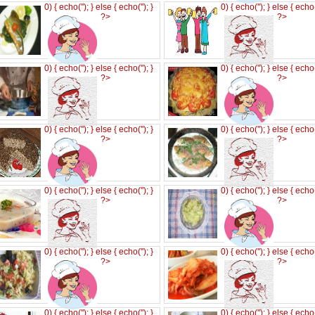
0) { echo('
'); } else { echo('
'); }
0) { echo('
'); } else { echo
?>
?>
0) { echo('
'); } else { echo('
'); }
0) { echo('
'); } else { echo
?>
?>
0) { echo('
'); } else { echo('
'); }
0) { echo('
'); } else { echo
?>
?>
0) { echo('
'); } else { echo('
'); }
0) { echo('
'); } else { echo
?>
?>
0) { echo('
'); } else { echo('
'); }
0) { echo('
'); } else { echo
?>
?>
0) { echo('
'); } else { echo('
'); }
0) { echo('
'); } else { echo