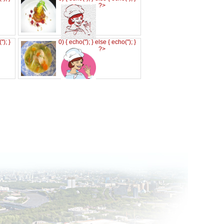
?>
('
'); }
0) { echo('
'); } else { echo('
'); }
?>