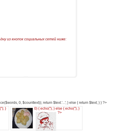
одну из кнопок социальных сетей ниже:
e($words, 0, $counttext)); return $text.'...'; } else { return $text; } } ?>
('
'); }
0) { echo('
'); } else { echo('
'); }
?>