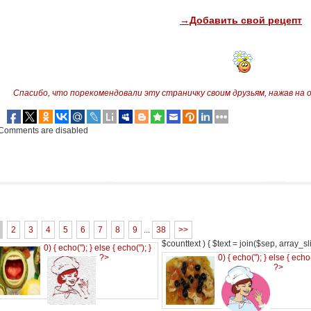
→Добавить свой рецепт
Спасибо, что порекомендовали эту страничку своим друзьям,
нажав на 
Comments are disabled
2
3
4
5
6
7
8
9
...
38
>>
$counttext ) { $text = join($sep, array_slic
0) { echo('
'); } else { echo('
'); }
?>
0) { echo('
'); } else { echo
?>