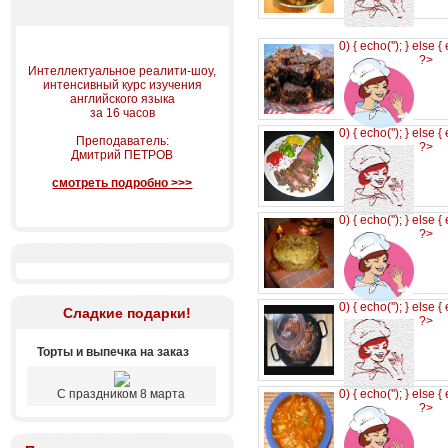
0) { echo('
'); } else {
?>
Интеллектуальное реалити-шоу,
интенсивный курс изучения
английского языка
за 16 часов
0) { echo('
'); } else {
Преподаватель:
?>
Дмитрий ПЕТРОВ
смотреть подробно >>>
0) { echo('
'); } else {
?>
0) { echo('
'); } else {
Сладкие подарки!
?>
Торты и выпечка на заказ
С праздником 8 марта
0) { echo('
'); } else {
?>