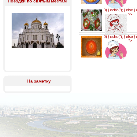
Поездки по святым местам
0) { echo('
'); } else {
?>
0) { echo('
'); } else {
?>
На заметку