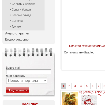
Салаты и закуски
Супы и борщи
Вторые блюда
Выпечка
Десерт
Аудио открытки
Видео-открытки
Спасибо, что порекоменд
Comments are disabled
Ваш e-mail:
Лист рассылки:
1
2
3
4
5
6
7
0) { echo('
'); } else {
?>
Полиглот