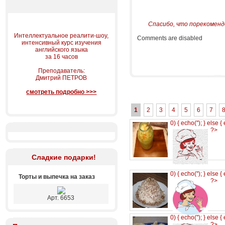
Спасибо, что порекоменд
Интеллектуальное реалити-шоу,
Comments are disabled
интенсивный курс изучения
английского языка
за 16 часов
Преподаватель:
Дмитрий ПЕТРОВ
смотреть подробно >>>
1
2
3
4
5
6
7
0) { echo('
'); } else {
?>
Сладкие подарки!
0) { echo('
'); } else {
Торты и выпечка на заказ
?>
Арт. 6653
0) { echo('
'); } else {
?>