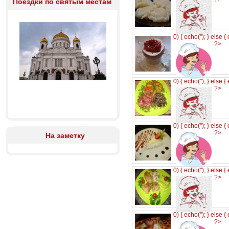
Поездки по святым местам
0) { echo('
'); } else {
?>
0) { echo('
'); } else {
?>
0) { echo('
'); } else {
?>
На заметку
0) { echo('
'); } else {
?>
0) { echo('
'); } else {
?>