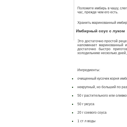
Положите имбирь в чашу, слег
час, прежде чем его есть.
Хранить маринованный имбирь
Имбирный соус с луком
Это достаточно простой рецеп
напоминает маринованный и
достаточно быстро пригот
холодильнике несколько дней,
Ингредиенты:
очищенный кусочек корня имби
некрупный, но больший по раз
50 г растительного или оливк
50 г уксуса
20 г соевого соуса
1 ст л воды