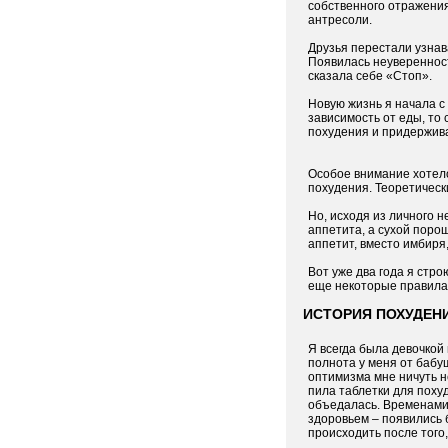
собственного отражения
антресоли.
Друзья перестали узнав
Появилась неуверенност
сказала себе «Стоп».
Новую жизнь я начала с
зависимость от еды, то
похудения и придержива
Особое внимание хотело
похудения. Теоретическ
Но, исходя из личного 
аппетита, а сухой поро
аппетит, вместо имбиря,
Вот уже два года я стро
еще некоторые правила.
ИСТОРИЯ ПОХУДЕН
Я всегда была девочкой 
полнота у меня от бабу
оптимизма мне ничуть н
пила таблетки для поху
объедалась. Временами
здоровьем – появились 
происходить после того