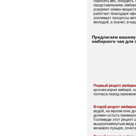
сбросить вес, похудеть
представлениям, имбирь
ускоряют обмен веществ
работает благодаря эфи
усиливает процессы мет
молодой, а значит, в н
Предлагаем вашему
имбирного чая для 
Первый рецепт имбирн
кусочек корня имбиря, з
полчаса перед приемом 
Второй рецепт имбирно
водой, на малом огне
до
должен остыть примерно 
Голливуде этот рецепт р
вышеупомянутым меду и 
мочевого пузыря, сочет