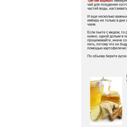
Третий вариант
имбирно
чай для похудения состо
частей воды, настаивать
И еще несколько важных
имбирь не только в дни
чаем.
Если пьете с медом, то 
нужно, одной дольки в 
процеживайте, иначе с
пить, потому что он бод
помощью картофелечист
По объему берите кусок