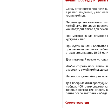
Лечим простуду и грипп
Сразу оговоримся, что если в
в разгар эпидемии, у вас мал
корня имбиря.
Первым делом начинаем пить
любой вкус. Во время просту
чай подходит также для лечен
При мокром кашле поможет г
куркумы и мед.
При сухом кашле и бронхите 
при лечении легочных забол
стакан воды варить 10-15 мин
Для ингаляций можно использ
Чтобы согреть ноги зимой м
разведите сухой имбирь до ка
Насморк и даже гайморит можн
Для профилактики простудных
имбиря. 400 грамм свежего ко
течение нескольких недель в
пейте после завтрака и обеда
Косметология