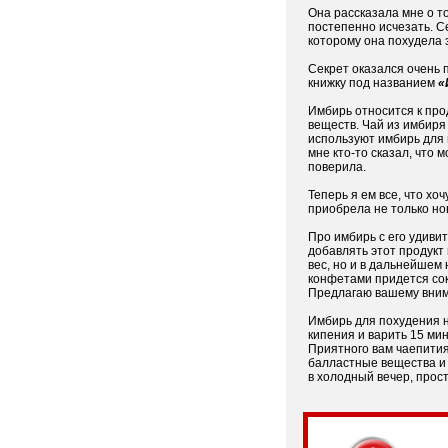
Она рассказала мне о то
постепенно исчезать. С
которому она похудела за
Секрет оказался очень 
книжку под названием
«
Имбирь относится к про
веществ. Чай из имбиря
используют имбирь для
мне кто-то сказал, что 
поверила.
Теперь я ем все, что хо
приобрела не только нов
Про имбирь с его удиви
добавлять этот продукт
вес, но и в дальнейшем 
конфетами придется сок
Предлагаю вашему вним
Имбирь для похудения н
кипения и варить 15 мин
Приятного вам чаепития
балластные вещества и 
в холодный вечер, прос