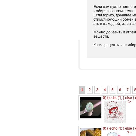
Если вам нужно немного 
имбиря и совсем немног
Если горько, добавьте м
стимулирующий обмен в
это в выходной, из-за 
Можно добавить в утренн
веществ.
Какие рецепты из имби
1
2
3
4
5
6
7
0) { echo('
'); } else {
?>
0) { echo('
'); } else {
?>