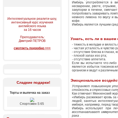
Имбирь употребляется в вид
несварении, рвоте, отрыжке,
закупорки в печени, смягчае
попробовать заваривать ломти
немного лимона по вкусу и в
Интеллектуальное реалити-шоу,
кофе.
интенсивный курс изучения
Имбирь является лучшим сред
английского языка
за 16 часов
Преподаватель:
Узнать, есть ли в ваше
Дмитрий ПЕТРОВ
- тяжесть в желудке и вялость 
смотреть подробно >>>
- частая усталость и чувство 
- отсутствие блеска в глазах, 
- плохой запах изо рта;
- отсутствие аппетита.
Если вы испытаете что-либо 
является избыток токсинов ил
организм и ведут к различным
Эмоциональное воздейс
Сладкие подарки!
Устраняет повышенную утом
стойкость в стрессовых сит
Торты и выпечка на заказ
Как отмечает Мюнхенский жур
«Имбирь разжижает кровь за 
людей, занятых интеллектуал
Спортсмен S 65
имбиря, например, перед тво
Имбирь используют при ле
восстанавливает иммунитет
рака
.