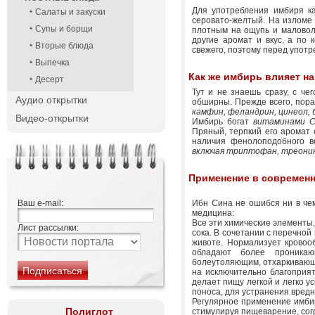
Для употребления имбиря ка
Салаты и закуски
серовато-желтый. На изломе
Супы и борщи
плотным на ощупь и маловол
другие аромат и вкус, а по 
Вторые блюда
свежего, поэтому перед упот
Выпечка
Как же имбирь влияет н
Десерт
Тут и не знаешь сразу, с че
Аудио открытки
обширны. Прежде всего, пора
камфин, феландрин, цинеол, б
Видео-открытки
Имбирь богат
витаминами С,
Пряный, терпкий его аромат 
наличия фенолоподобного в
включая триптофан, треонин,
Применение в современ
Ваш e-mail:
Ибн Сина не ошибся ни в чем
медицина:
Все эти химические элементы
Лист рассылки:
сока. В сочетании с перечной
животе. Нормализует кровоо
обладают более проникаю
болеутоляющим, отхаркивающи
на исключительно благоприя
делает пищу легкой и легко у
поноса, для устранения вредн
Регулярное применение имбир
Полиглот
стимулируя пищеварение, согр