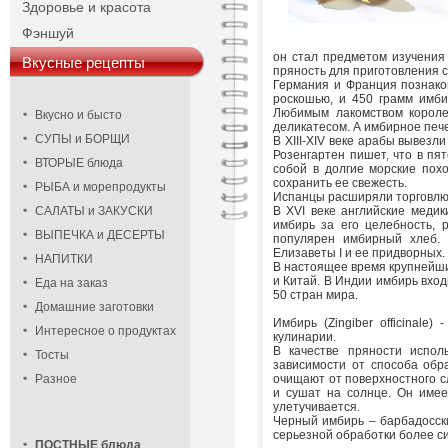
Здоровье и красота
Фэншуй
он стал предметом изучения 
Вкусные рецепты
пряность для приготовления с
Германия и Франция познаком
роскошью, и 450 грамм имби
Любимым лакомством короле
Вкусно и бысто
деликатесом. А имбирное пече
СУПЫ и БОРЩИ
В XIII-XIV веке арабы вывезли
Розенгартен пишет, что в пя
ВТОРЫЕ блюда
собой в долгие морские пох
сохранить ее свежесть.
РЫБА и морепродукты
Испанцы расширяли торговлю,
САЛАТЫ и ЗАКУСКИ
В XVI веке английские медик
имбирь за его целебность, 
ВЫПЕЧКА и ДЕСЕРТЫ
популярен имбирный хлеб.
Елизаветы I и ее придворных.
НАПИТКИ
В настоящее время крупнейши
и Китай. В Индии имбирь вход
Еда на заказ
50 стран мира.
Домашние заготовки
Имбирь (Zingiber officinale
Интересное о продуктах
кулинарии.
В качестве пряности испол
Тосты
зависимости от способа обра
Разное
очищают от поверхностного с
и сушат на солнце. Он имее
улетучивается.
Черный имбирь – барбадосски
серьезной обработки более си
ПОСТНЫЕ блюда