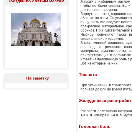
Поездки по святым местам
Массаж
с имбирным маслом п
чтобы не было синяка. Если 
длительного времени.
Вернуть аппетит, хорошее на
абсолютно всем. Он усиливае
пищу. Пить его следует небо
прекрасное натуральное сре
бронхов. При чувствительной
Имбирь применяют также пр
специальной литературе.
В современной медицине суще
переводе с греческого озн
минералы, аминокислоты, а
присутствующие в организме 
играет немаловажную роль в 
Вот некоторые из них:
Тошнота
На заметку
При укачивании в транспорте 
полчаса до или во время путе
Желудочные расстройст
Развести полстакана натурал
1/4 ч. л. имбиря и 1/4 ч. л. мус
Головная боль