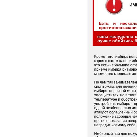
ИМ
Есть и нескол
противопоказани
язвы желудочно-к
лучше обойтись 
Кроме того, имбирь неп
корня с соком алое, имб
что есть небольшие огр
приеме имбиря ритмовод
множество кардиоактив
Но чем так занимателе
симптомам, для лечения
имбиря, перечной мяты 
холециститах, но в тоже
температуре и обострен
употреблять имбирь – 
одной особенностью имб
атакуют ослабленный ор
положение здоровья чел
противопоказания говоря
навредить самому себе.
Имбирный чай для похуд