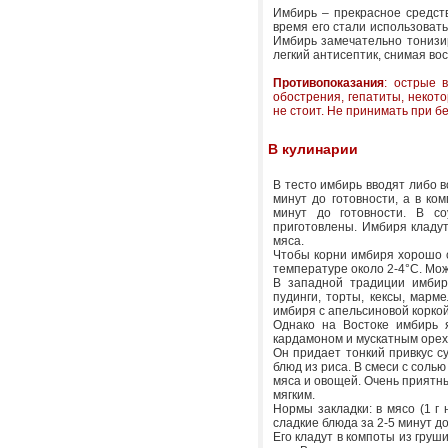
Имбирь – прекрасное средств
время его стали использовать
Имбирь замечательно тонизиру
легкий антисептик, снимая в
Противопоказания
: острые 
обострения, гепатиты, некот
не стоит. Не принимать при б
В кулинарии
В тесто имбирь вводят либо в
минут до готовности, а в ком
минут до готовности. В с
приготовлены. Имбиря кладут
мяса.
Чтобы корни имбиря хорошо с
температуре около 2-4°С. Мож
В западной традиции имбир
пудинги, торты, кексы, марм
имбиря с апельсиновой коркой
Однако на Востоке имбирь 
кардамоном и мускатным орех
Он придает тонкий привкус с
блюд из риса. В смеси с соль
мяса и овощей. Очень приятны
мягким.
Нормы закладки: в мясо (1 г н
сладкие блюда за 2-5 минут д
Его кладут в компоты из груши