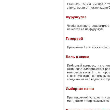
Смешать 1/2 ч.л. имбиря с т
зависимости от локализации 
Фурункулез
Чтобы вытянуть содержимое ф
нанесите ее на фурункул.
Геморрой
Принимать 1 ч. л. сока алоэ 
Боль в спине
Имбирный компресс на спину
каких-либо аллергических ре
компресса взять 2 ч. л. порош
хлопковую ткань, положить тк
соединении не с водой, а с г
Имбирная ванна
При мышечной усталости и лом
мин., затем отвар вылить в в