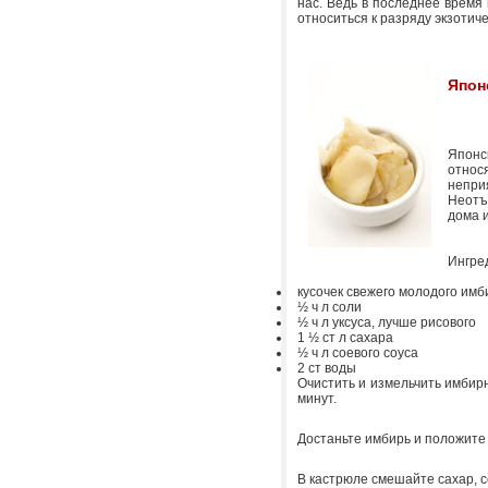
нас. Ведь в последнее время 
относиться к разряду экзотиче
Япон
Японс
относ
непри
Неотъ
дома и
Ингре
кусочек свежего молодого имб
½
ч л соли
½ ч л уксуса, лучше рисового
1 ½ ст л сахара
½ ч л соевого соуса
2 ст воды
Очистить и измельчить имбирн
минут.
Достаньте имбирь и положите 
В кастрюле смешайте сахар, с