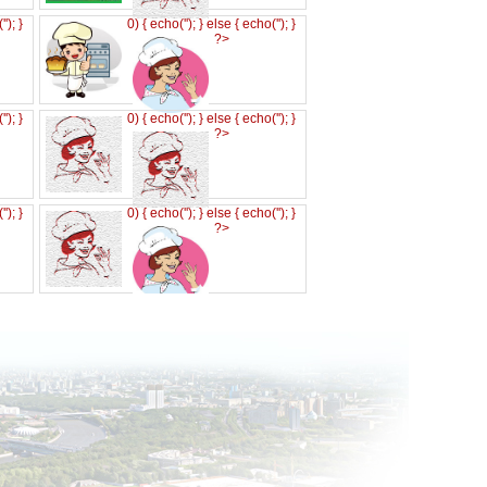
('
'); }
0) { echo('
'); } else { echo('
'); }
?>
('
'); }
0) { echo('
'); } else { echo('
'); }
?>
('
'); }
0) { echo('
'); } else { echo('
'); }
?>