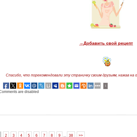
→Добавить свой рецепт
Спасибо, что порекомендовали эту страничку своим друзьям,
нажав на 
1
Comments are disabled
2
3
4
5
6
7
8
9
...
38
>>