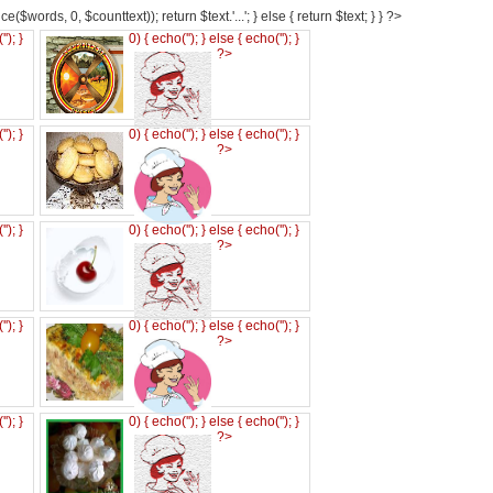
e($words, 0, $counttext)); return $text.'...'; } else { return $text; } } ?>
('
'); }
0) { echo('
'); } else { echo('
'); }
?>
('
'); }
0) { echo('
'); } else { echo('
'); }
?>
('
'); }
0) { echo('
'); } else { echo('
'); }
?>
('
'); }
0) { echo('
'); } else { echo('
'); }
?>
('
'); }
0) { echo('
'); } else { echo('
'); }
?>