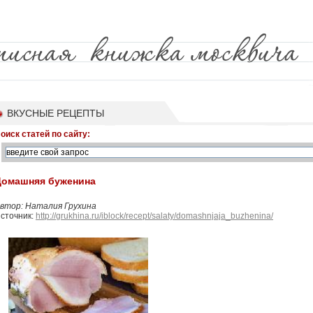
ВКУСНЫЕ РЕЦЕПТЫ
оиск статей по сайту:
Домашняя буженина
втор: Наталия Грухина
сточник:
http://grukhina.ru/iblock/recept/salaty/domashnjaja_buzhenina/