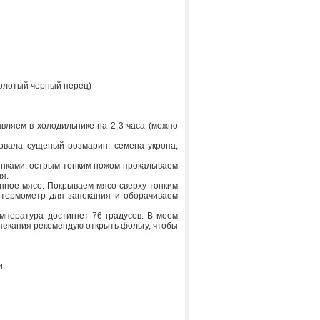
молотый черный перец) -
тавляем в холодильнике на 2-3 часа (можно
зовала сущеный розмарин, семена укропа,
тинками, острым тонким ножом прокалываем
я.
енное мясо. Покрываем мясо сверху тонким
 термометр для запекания и оборачиваем
емпература достигнет 76 градусов. В моем
запекания рекомендую открыть фольгу, чтобы
и.