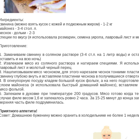
Ингредиенты:
свинина (можно взять кусок с кожей и подкожным жиром) - 1-2 кг
майонез - 3-4 стол. л.
чеснок - дольки - 2-3
специи по вкусу (я использовала розмарин, семена укропа, лавровый лист и 
Приготовление:
1. Замачиваем свинину в соляном растворе (3-4 ст.л. на 1 литр воды) и ос
оставить и на всю ночь)
2. Извлекаем мясо из соляного раствора и натираем специями. Я исполь
лавровый лист и молотый черный перец.
3. Нашпиговываем мясо чесноком, для этого нарезаем чеснок тонкими плас
свинину глубоко внуть и вставляем пластинки чеснока в получившиеся отверти
4. В огнеупорную посуду кладем большой кусок фольги, а на него подготовл
слоем майонеза (я использовала быстрый домашний майонез), вставляем
мясо фольгой.
5. Запекаем в духовке при температуре 200 градусов. Мясо готово когда т
случае филе весом 1,6 кг запекалось ровно 2 часа. За 15-25 минут до конца 
верхняя часть филе подрумянилась.
Приятного аппетита!
Совет: Домашнюю буженину можно хранить в холодильнике не более 1 недел