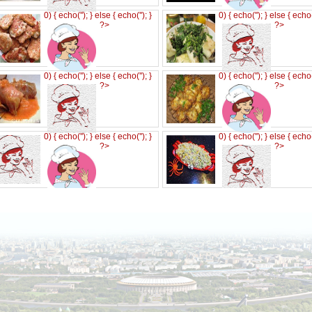
0) { echo('
'); } else { echo('
'); }
0) { echo('
'); } else { echo
?>
?>
0) { echo('
'); } else { echo('
'); }
0) { echo('
'); } else { echo
?>
?>
0) { echo('
'); } else { echo('
'); }
0) { echo('
'); } else { echo
?>
?>