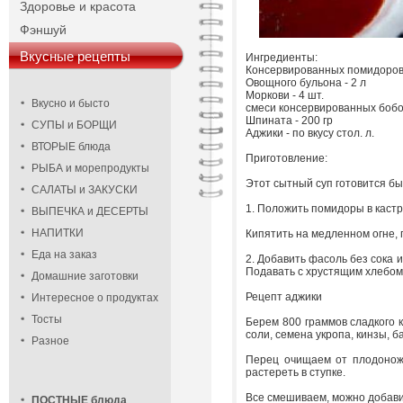
Здоровье и красота
Фэншуй
Вкусные рецепты
Ингредиенты:
Консервированных помидоров 2
Овощного бульона - 2 л
Моркови - 4 шт.
Вкусно и бысто
смеси консервированных бобов
Шпината - 200 гр
СУПЫ и БОРЩИ
Аджики - по вкусу стол. л.
ВТОРЫЕ блюда
Приготовление:
РЫБА и морепродукты
Этот сытный суп готовится бы
САЛАТЫ и ЗАКУСКИ
1. Положить помидоры в кастр
ВЫПЕЧКА и ДЕСЕРТЫ
НАПИТКИ
Кипятить на медленном огне, п
Еда на заказ
2. Добавить фасоль без сока и
Подавать с хрустящим хлебом
Домашние заготовки
Рецепт аджики
Интересное о продуктах
Тосты
Берем 800 граммов сладкого к
соли, семена укропа, кинзы, ба
Разное
Перец очищаем от плодоноже
растереть в ступке.
Все смешиваем, можно добавит
ПОСТНЫЕ блюда