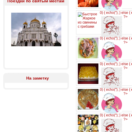
Поездки по святым местам
0) { echo('
'); } else {
?>
0) { echo('
'); } else {
?>
0) { echo('
'); } else {
?>
На заметку
0) { echo('
'); } else {
?>
0) { echo('
'); } else {
?>