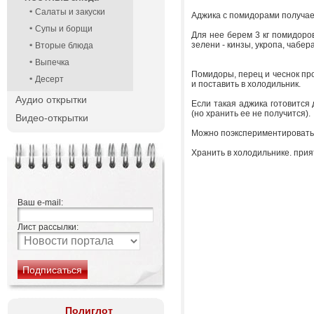
Салаты и закуски
Аджика с помидорами получает
Супы и борщи
Для нее берем 3 кг помидоров,
зелени - кинзы, укропа, чабер
Вторые блюда
Выпечка
Помидоры, перец и чеснок про
Десерт
и поставить в холодильник.
Аудио открытки
Если такая аджика готовится
(но хранить ее не получится).
Видео-открытки
Можно поэкспериментировать 
Хранить в холодильнике. прия
Ваш e-mail:
Лист рассылки:
Полиглот