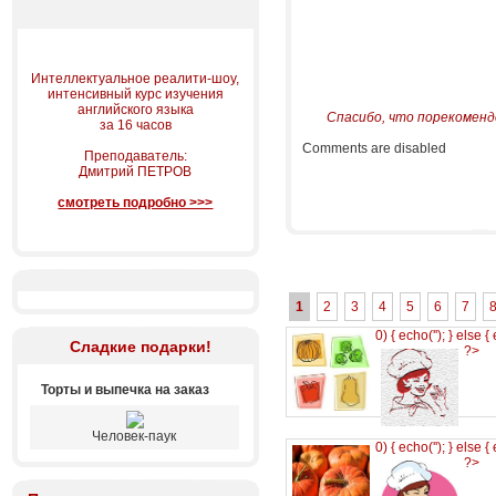
Интеллектуальное реалити-шоу,
интенсивный курс изучения
английского языка
Спасибо, что порекоменд
за 16 часов
Comments are disabled
Преподаватель:
Дмитрий ПЕТРОВ
смотреть подробно >>>
1
2
3
4
5
6
7
0) { echo('
'); } else {
Сладкие подарки!
?>
Торты и выпечка на заказ
Человек-паук
0) { echo('
'); } else {
?>