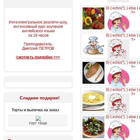
0) { echo('
'); } else {
?>
Интеллектуальное реалити-шоу,
интенсивный курс изучения
английского языка
за 16 часов
0) { echo('
'); } else {
?>
Преподаватель:
Дмитрий ПЕТРОВ
смотреть подробно >>>
0) { echo('
'); } else {
?>
0) { echo('
'); } else {
?>
Сладкие подарки!
Торты и выпечка на заказ
0) { echo('
'); } else {
?>
торт тёще