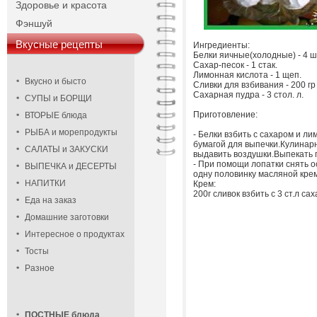
Здоровье и красота
Фэншуй
Вкусные рецепты
Ингредиенты:
Белки яичные(холодные) - 4 ш
Сахар-песок - 1 стак.
Лимонная кислота - 1 щеп.
Вкусно и бысто
Сливки для взбивания - 200 гр
Сахарная пудра - 3 стол. л.
СУПЫ и БОРЩИ
Приготовление:
ВТОРЫЕ блюда
РЫБА и морепродукты
- Белки взбить с сахаром и л
бумагой для выпечки.Кулинар
САЛАТЫ и ЗАКУСКИ
выдавить воздушки.Выпекать п
- При помощи лопатки снять 
ВЫПЕЧКА и ДЕСЕРТЫ
одну половинку масляной крем
НАПИТКИ
Крем:
200г сливок взбить с 3 ст.л с
Еда на заказ
Домашние заготовки
Интересное о продуктах
Тосты
Разное
ПОСТНЫЕ блюда