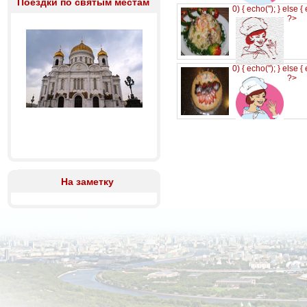
Поездки по святым местам
0) { echo('
'); } else {
?>
0) { echo('
'); } else {
?>
На заметку