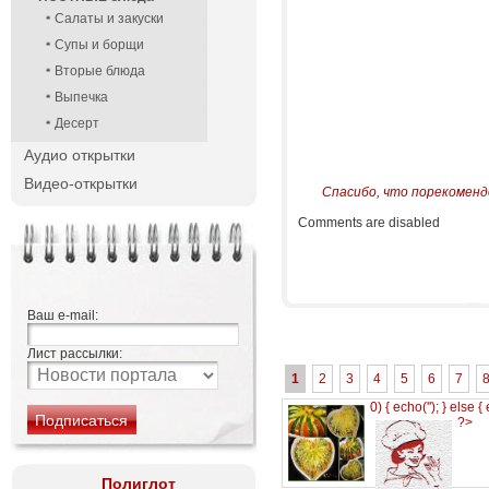
Салаты и закуски
Супы и борщи
Вторые блюда
Выпечка
Десерт
Аудио открытки
Видео-открытки
Спасибо, что порекоменд
Comments are disabled
Ваш e-mail:
Лист рассылки:
1
2
3
4
5
6
7
0) { echo('
'); } else {
?>
Полиглот