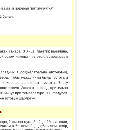
ивами из варенья "пятиминутка"
 1 банан.
такан сахара, 3 яйца, пакетик ванилина,
ной соком лимона - из этого замешиваем
редних яблок(желательно антоновку),
веера, чтобы между ними была пустота и
е и хорошо заполняет пустоты. В эту
ного изюма. Запекать в предварительно
30 минут при температуре 200 градусов.
же готовую шарлотку.
ив
ара, 1 стакан муки, 3 яйца, 1/4 ч.л. соли,
нчиком взбиваем яйца. добавляем сахар,