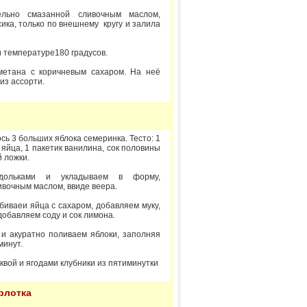
льно смазанной сливочным маслом,
ика, только по внешнему кругу и залила
 температуре180 градусов.
метана с коричневым сахаром. На неё
из ассорти.
ь 3 больших яблока семеринка. Тесто: 1
3 яйца, 1 пакетик ванилина, сок половины
й ложки.
дольками и укладываем в форму,
вочным маслом, ввиде веера.
биваеи яйца с сахаром, добавляем муку,
обавляем соду и сок лимона.
 и акуратно поливаем яблоки, заполняя
минут.
квой и ягодами клубники из пятиминутки
рлотка