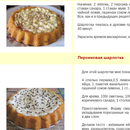
Начинка: 2 яблока, 2 персика 
стакан сахара, 1 стакан муки, 
чайной ложки, гашеная соком л
Все, как и в предыдущих рецеп
Шарлотка пеклась в духовке п
40 минут.
Украсила кремом маскарпоне, 
Персиковая шарлотка
Для этой шарлотки мне пона
4 спелых перкика,0,5 лимон
яйца, 1 пакетик ванильного
гашеной соком лимона, 1 ст,
Для крема; 100г сметаны, 10
коричневого сахара, 1 стол
Приготовление; Форму сма
укладываем порезанные на 
в два слоя.
Делаем тесто - взбиваем я
муку, разрыхлитель, соду,с