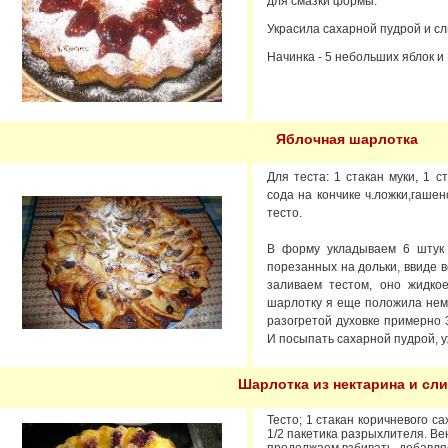
для смазки формы.
Украсила сахарной пудрой и сл
Начинка - 5 небольших яблок и
Яблочная шарлотка
Для теста: 1 стакан муки, 1 с
сода на кончике ч.ложки,гаше
тесто.
В форму укладываем 6 штук с
порезанных на дольки, ввиде 
заливаем тестом, оно жидко
шарлотку я еще положила нем
разогретой духовке примерно 
И посыпать сахарной пудрой, у
Шарлотка из нектарина и сл
Тесто; 1 стакан коричневого сах
1/2 пакетика разрыхлителя. Ве