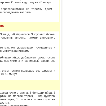
ерсики. Ставим в духовку на 40 минут.
 переворачиваем на тарелку, даем
с шоколадными каплями.
ка
 3 яйца, 5-6 абрикосов. 3 крупных яблока,
половины лимона, пакетик ванильного
ым маслом, укладываем почищенные и
ремежку с абрикосами.
збиваем яйца. добавляем сахар. снова
ду, сок лимона и ванильный сахар, все
, этим тестом поливаем все фрукты и
 40-50 минут.
)
подсолнечного масла, 3 больших яйца, 3
ртой на мелкой терке), 100гр цукатов,
акан муки, 1 столовая ложка соды не
акетик.