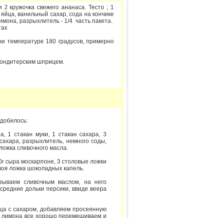
и 2 кружочка свежего ананаса. Тесто ; 1
3 яйца, ванильный сахар, сода на кончике
имона, разрыхлитель - 1/4 часть пакета.
тах
ри температуре 180 градусов, примерно
кондитерским шприцем.
добилось:
а, 1 стакан муки, 1 стакан сахара, 3
 сахара, разрыхлитель, немного соды,
 ложка сливочного масла.
0г сыра москарпоне, 3 столовые ложки
овоя ложка шоколадных капель.
зываем сливочным маслом, на него
средние дольки персики, ввиде веера
йца с сахаром, добавляем просеянную
ок лимона все хорошо перемешиваем и