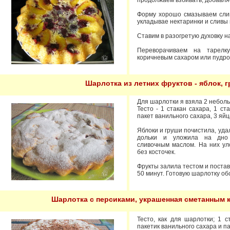
продолжаем взбивать, добавля
Форму хорошо смазываем сли
укладывае нектаринки и сливы 
Ставим в разогретую духовку на
Переворачиваем на тарелк
коричневым сахаром или пудро
Шарлотка из летних фруктов - яблок, г
Для шарлотки я взяла 2 небольш
Тесто - 1 стакан сахара, 1 ст
пакет ванильного сахара, 3 яйц
Яблоки и груши почистила, уд
дольки и уложила на дно
сливочным маслом. На них ул
без косточек.
Фрукты залила тестом и постави
50 минут. Готовую шарлотку о
Шарлотка с персиками, украшенная сметанным
Тесто, как для шарлотки; 1 с
пакетик ванильного сахара и п