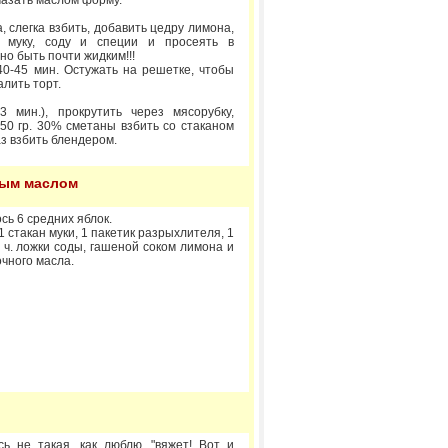
Смазать маслом форму.
, слегка взбить, добавить цедру лимона,
 муку, соду и специи и просеять в
о быть почти жидким!!!
40-45 мин. Остужать на решетке, чтобы
алить торт.
 мин.), прокрутить через мясорубку,
250 гр. 30% сметаны взбить со стаканом
аз взбить блендером.
ным маслом
ь 6 средних яблок.
 1 стакан муки, 1 пакетик разрыхлителя, 1
5 ч. ложки соды, гашеной соком лимона и
чного масла.
сь не такая, как люблю, "вяжет! Вот и