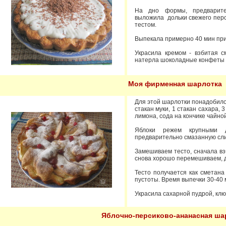
На дно формы, предварите
выложила дольки свежего перс
тестом.
Выпекала примерно 40 мин при
Украсила кремом - взбитая с
натерла шоколадные конфеты 
Моя фирменная шарлотка
Для этой шарлотки понадобилос
стакан муки, 1 стакан сахара, 
лимона, сода на кончике чайно
Яблоки режем крупными 
предварительно смазанную сли
Замешиваем тесто, сначала вз
снова хорошо перемешиваем, д
Тесто получается как сметана
пустоты. Время выпечки 30-40 
Украсила сахарной пудрой, клю
Яблочно-персиково-ананасная ша