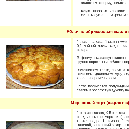
заливаем в форму, поливая п
Когда шаротка испеклась,
остыть и украшаем кремом 
Яблочно-абрикосовая шарлот
1 стакан сахара, 1 стакан муки,
0,5 чайной ложки соды, сок 
сахара.
В форму, смазанную сливочн
крупно порезанные яблоки впе
Замешиваем тесто; сначала в
взбиваем, добавляем муку, со
хорошо перемешиваем.
Тесто получается полужидким
ставим в разогретую духовку на
Морковный торт (шарлотка
1 стакан сахара, 0,5 стакана 
средних сырых моркови (нате
тертая цедра 1 лимона, 1 ст
гашеной, ванильный сахар - 1 п