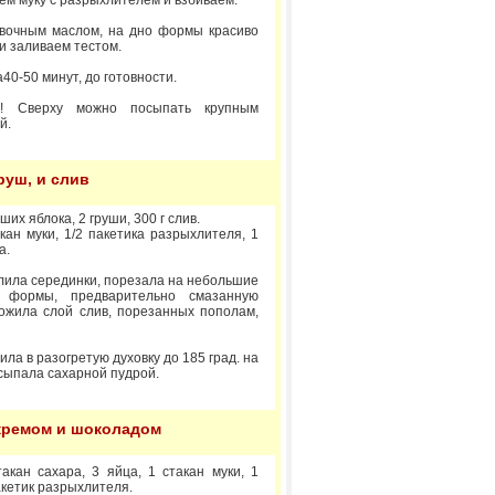
ем муку с разрыхлителем и взбиваем.
вочным маслом, на дно формы красиво
и заливаем тестом.
40-50 минут, до готовности.
у! Сверху можно посыпать крупным
й.
руш, и слив
их яблока, 2 груши, 300 г слив.
акан муки, 1/2 пакетика разрыхлителя, 1
а.
алила серединки, порезала на небольшие
 формы, предварительно смазанную
ожила слой слив, порезанных пополам,
ла в разогретую духовку до 185 град. на
бсыпала сахарной пудрой.
 кремом и шоколадом
такан сахара, 3 яйца, 1 стакан муки, 1
акетик разрыхлителя.