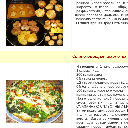
решила использовать ее в 
шарлоток, я взяла - 1 яйцо, 3
разрыхлителя, 1 ст.л. сливочно
Хурму порезала дольками и у
Замесила тесто как обычно для
30 минут при 180 град.Остывши
Сырно-овощная шарлотка
Ингредиенты; 1 пакет замороже
4 сырых яйца
200 грамм сыра
0,5 стакана молока
1/2 стручка сладкого перца (кр
0,5 батона белого черствого хл
100 грамм сливочного масла
приправа вегета и свежемолоты
Приготовление; хлеб порезат
смесь взбитых яиц и мо
СМАЗАННУЮ СЛИВОЧНЫМ М
Затем подготавливаем овощи. 
а шпинат разогеть на сковор
вегета. Затем остуженные ов
посыпаем тертым сыром. В см
сладкий перец, добавить пр