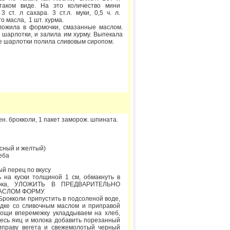
таком виде. На это количество мини
 ст. л сахара. 3 ст.л. муки, 0,5 ч. л.
го масла, 1 шт. хурма.
ложила в формочки, смазанные маслом.
 шарлотки, и залила им хурму. Выпекала
е шарлотки полила сливовым сиропом.
н. брокколи, 1 пакет заморож. шпината.
асный и желтый)
еба
й перец по вкусу
ь на куски толщиной 1 см, обмакнуть в
лока, УЛОЖИТЬ В ПРЕДВАРИТЕЛЬНО
АСЛОМ ФОРМУ.
Брокколи припустить в подсоленой воде,
одке со сливочным маслом и приправой
ощи вперемежку укладдываем на хлеб,
есь яиц и молока добавить порезанный
иправу вегета и свежемолотый черный