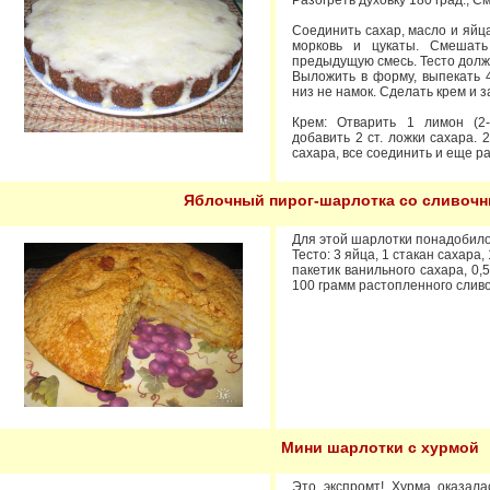
Разогреть духовку 180 град., 
Соединить сахар, масло и яйца
морковь и цукаты. Смешать
предыдущую смесь. Тесто должн
Выложить в форму, выпекать 
низ не намок. Сделать крем и з
Крем: Отварить 1 лимон (2-3
добавить 2 ст. ложки сахара. 
сахара, все соединить и еще р
Яблочный пирог-шарлотка со сливоч
Для этой шарлотки понадобилос
Тесто: 3 яйца, 1 стакан сахара,
пакетик ванильного сахара, 0,
100 грамм растопленного сливо
Мини шарлотки с хурмой
Это экспромт! Хурма оказала