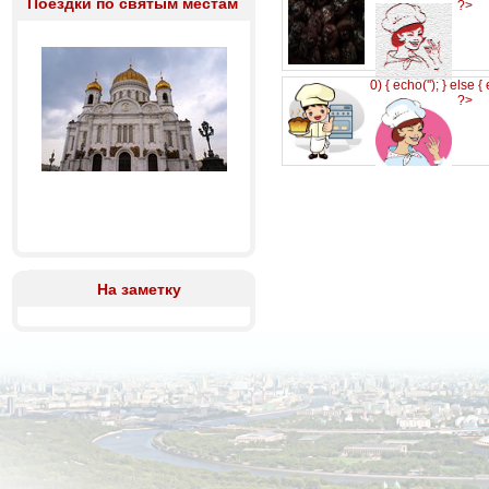
Поездки по святым местам
?>
0) { echo('
'); } else {
?>
На заметку