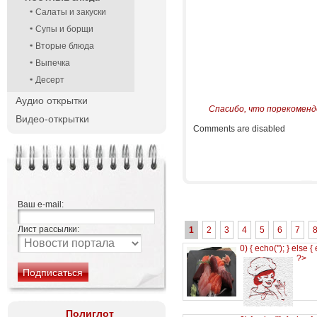
Салаты и закуски
Супы и борщи
Вторые блюда
Выпечка
Десерт
Аудио открытки
Спасибо, что порекоменд
Видео-открытки
Comments are disabled
Ваш e-mail:
Лист рассылки:
1
2
3
4
5
6
7
0) { echo('
'); } else {
?>
Полиглот