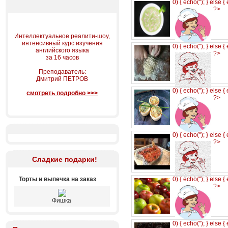
0) { echo('
'); } else {
?>
Интеллектуальное реалити-шоу,
интенсивный курс изучения
0) { echo('
'); } else {
английского языка
?>
за 16 часов
Преподаватель:
Дмитрий ПЕТРОВ
0) { echo('
'); } else {
смотреть подробно >>>
?>
0) { echo('
'); } else {
?>
Сладкие подарки!
Торты и выпечка на заказ
0) { echo('
'); } else {
?>
Фишка
0) { echo('
'); } else {