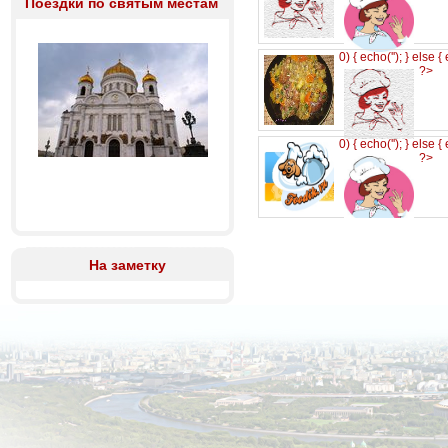
Поездки по святым местам
0) { echo('
'); } else {
?>
0) { echo('
'); } else {
?>
На заметку