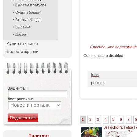
Салаты и закуски
Супы и борщи
Вторые блюда
Выпечка
Десерт
Аудио открытки
Спасибо, что порекоменд
Видео-открытки
Comments are disabled
Irina
posmotri
Ваш e-mail:
Лист рассылки:
1
2
3
4
5
6
7
0) { echo('
'); } else {
?>
Полиглот