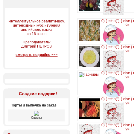
0) { echo('
'); } else {
Интеллектуальное реалити-шоу,
?>
интенсивный курс изучения
английского языка
за 16 часов
Преподаватель:
Дмитрий ПЕТРОВ
0) { echo('
'); } else {
?>
смотреть подробно >>>
0) { echo('
'); } else {
?>
Сладкие подарки!
0) { echo('
'); } else {
?>
Торты и выпечка на заказ
Каллы
0) { echo('
'); } else {
?>