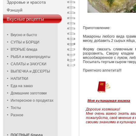
Здоровье и красота
Фэншуй
Вкусные рецепты
Приготовление:
Вкусно и бысто
Макароны любого вида грамм 
миску, добавить 2 сырых яйца
СУПЫ и БОРЩИ
Форму смазать сливочным м
ВТОРЫЕ блюда
разровнять. Сверху кладем
РЫБА и морепродукты
мясообжаренное с луком, либ
Посыпать тертым сыром тверды
САЛАТЫ и ЗАКУСКИ
Приятного аппетита!!!
ВЫПЕЧКА и ДЕСЕРТЫ
НАПИТКИ
Еда на заказ
Домашние заготовки
Интересное о продуктах
Моя кулинарная книжка
Тосты
Дорогие хозяюшки!
Мне очень важно знать в
Разное
пожалуйста, своё мнение в
своими знаниями в кулинари
ПОСТНЫЕ блюда