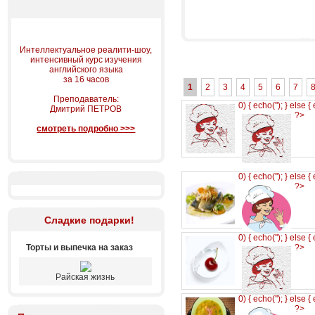
Интеллектуальное реалити-шоу,
интенсивный курс изучения
английского языка
за 16 часов
1
2
3
4
5
6
7
Преподаватель:
0) { echo('
'); } else {
Дмитрий ПЕТРОВ
?>
смотреть подробно >>>
0) { echo('
'); } else {
?>
Сладкие подарки!
0) { echo('
'); } else {
Торты и выпечка на заказ
?>
Райская жизнь
0) { echo('
'); } else {
?>