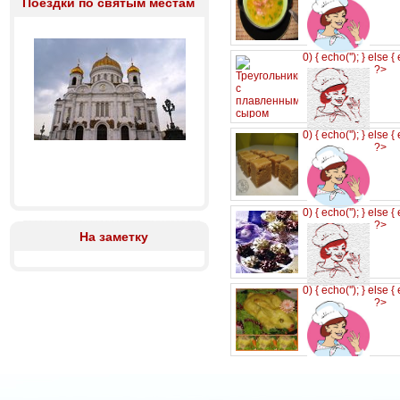
Поездки по святым местам
0) { echo('
'); } else {
?>
0) { echo('
'); } else {
?>
0) { echo('
'); } else {
?>
На заметку
0) { echo('
'); } else {
?>