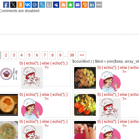
Comments are disabled
2
3
4
5
6
7
8
9
...
38
>>
$counttext ) { $text = join($sep, array_slic
0) { echo('
'); } else { echo('
'); }
?>
0) { echo('
'); } else { echo
?>
0) { echo('
'); } else { echo('
'); }
0) { echo('
'); } else { echo
?>
?>
0) { echo('
'); } else { echo('
'); }
0) { echo('
'); } else { echo
?>
?>