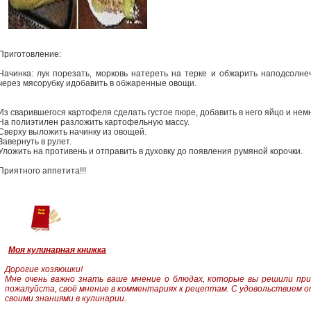
Приготовление:
Начинка: лук порезать, морковь натереть на терке и обжарить наподсолн
через мясорубку идобавить в обжаренные овощи.
Из сварившегося картофеля сделать густое пюре, добавить в него яйцо и немн
На полиэтилен разложить картофельную массу.
Сверху выложить начинку из овощей.
Завернуть в рулет.
Уложить на противень и отправить в духовку до появления румяной корочки.
Приятного аппетита!!!
Моя кулинарная книжка
Дорогие хозяюшки!
Мне очень важно знать ваше мнение о блюдах, которые вы решили пр
пожалуйста, своё мнение в комментариях к рецептам.
С удовольствием о
своими знаниями в кулинарии.