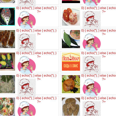
0) { echo('
'); } else { echo('
'); }
0) { echo('
'); } else { echo
?>
?>
0) { echo('
'); } else { echo('
'); }
0) { echo('
'); } else { echo
?>
?>
0) { echo('
'); } else { echo('
'); }
0) { echo('
'); } else { echo
?>
?>
0) { echo('
'); } else { echo('
'); }
0) { echo('
'); } else { echo
?>
?>
0) { echo('
'); } else { echo('
'); }
0) { echo('
'); } else { echo
?>
?>