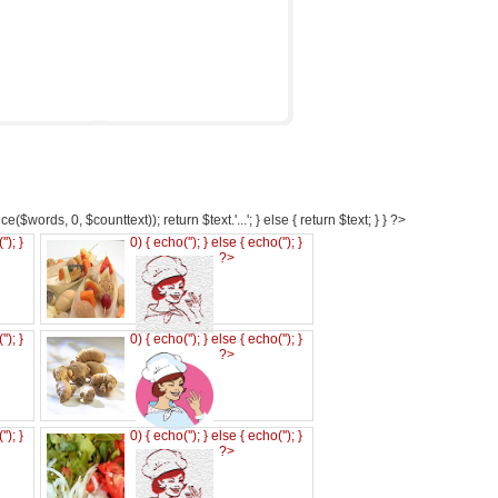
e($words, 0, $counttext)); return $text.'...'; } else { return $text; } } ?>
('
'); }
0) { echo('
'); } else { echo('
'); }
?>
('
'); }
0) { echo('
'); } else { echo('
'); }
?>
('
'); }
0) { echo('
'); } else { echo('
'); }
?>