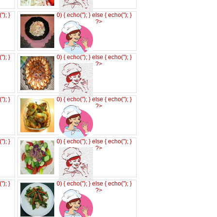
('
'); }
0) { echo('
'); } else { echo('
'); }
?>
('
'); }
0) { echo('
'); } else { echo('
'); }
?>
('
'); }
0) { echo('
'); } else { echo('
'); }
?>
('
'); }
0) { echo('
'); } else { echo('
'); }
?>
('
'); }
0) { echo('
'); } else { echo('
'); }
?>