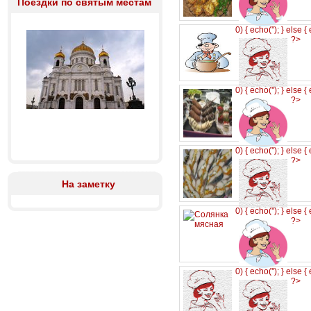
Поездки по святым местам
0) { echo('
'); } else {
?>
0) { echo('
'); } else {
?>
0) { echo('
'); } else {
?>
На заметку
0) { echo('
'); } else {
?>
0) { echo('
'); } else {
?>