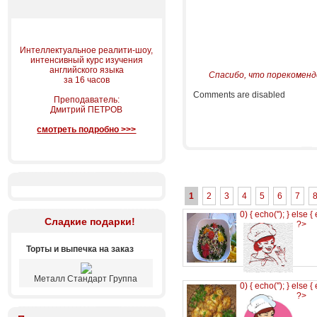
Интеллектуальное реалити-шоу,
интенсивный курс изучения
английского языка
Спасибо, что порекоменд
за 16 часов
Comments are disabled
Преподаватель:
Дмитрий ПЕТРОВ
смотреть подробно >>>
1
2
3
4
5
6
7
0) { echo('
'); } else {
Сладкие подарки!
?>
Торты и выпечка на заказ
Металл Стандарт Группа
0) { echo('
'); } else {
?>