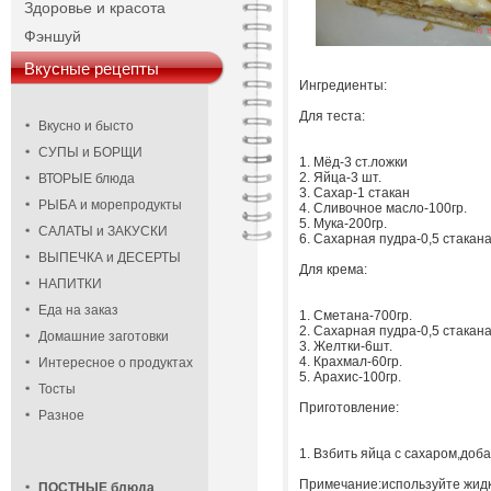
Здоровье и красота
Фэншуй
Вкусные рецепты
Ингредиенты:
Для теста:
Вкусно и бысто
СУПЫ и БОРЩИ
1. Мёд-3 ст.ложки
2. Яйца-3 шт.
ВТОРЫЕ блюда
3. Сахар-1 стакан
РЫБА и морепродукты
4. Сливочное масло-100гр.
5. Мука-200гр.
САЛАТЫ и ЗАКУСКИ
6. Сахарная пудра-0,5 стакана
ВЫПЕЧКА и ДЕСЕРТЫ
Для крема:
НАПИТКИ
Еда на заказ
1. Сметана-700гр.
2. Сахарная пудра-0,5 стакан
Домашние заготовки
3. Желтки-6шт.
4. Крахмал-60гр.
Интересное о продуктах
5. Арахис-100гр.
Тосты
Приготовление:
Разное
1. Взбить яйца с сахаром,доб
Примечание:используйте жидк
ПОСТНЫЕ блюда