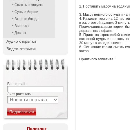
Салаты и закуски
2. Поставить массу на водяну
Супы и борщи
3. Массу немного остуди и на
4. Раздели тесто на 12 часте
Вторые блюда
в разогретой духовке 3 минуты
Выпечка
Примечание:сырые коржи быс
держи в целлофане.
Десерт
5. Приготовь крем:взбей холо
сахарной пудры и поставь на
Аудио открытки
30 минут в холодильнике.
6. Остывшие коржи смажь см
Видео-открытки
часов.
Приятного аппетита!
Ваш e-mail:
Лист рассылки:
Полиглот