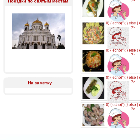
?>
Поездки по святым местам
0) { echo('
'); } else {
?>
0) { echo('
'); } else {
?>
0) { echo('
'); } else {
?>
На заметку
0) { echo('
'); } else {
?>