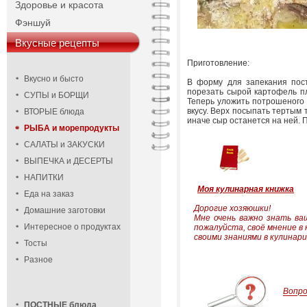
Здоровье и красота
Фэншуй
Вкусные рецепты
Приготовление:
Вкусно и бысто
В форму для запекания пост
порезать сырой картофель пл
СУПЫ и БОРЩИ
Теперь уложить потрошеного 
вкусу. Верх посыпать тертым 
ВТОРЫЕ блюда
иначе сыр останется на ней. П
РЫБА и морепродукты
САЛАТЫ и ЗАКУСКИ
ВЫПЕЧКА и ДЕСЕРТЫ
НАПИТКИ
Моя кулинарная книжка
Еда на заказ
Дорогие хозяюшки!
Домашние заготовки
Мне очень важно знать в
Интересное о продуктах
пожалуйста, своё мнение в
своими знаниями в кулинари
Тосты
Разное
Вопр
ПОСТНЫЕ блюда