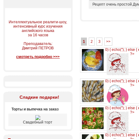
Рецепт очень простой.Ду
Интеллектуальное реалити-шоу,
интенсивный курс изучения
английского языка
за 16 часов
1
2
3
>>
Преподаватель:
Дмитрий ПЕТРОВ
0) { echo('
'); } else {
?>
смотреть подробно >>>
0) { echo('
'); } else {
?>
Сладкие подарки!
0) { echo('
'); } else {
Торты и выпечка на заказ
?>
Свадебный торт
0) { echo('
'); } else {