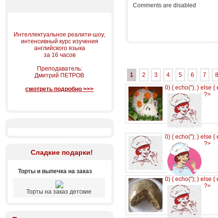
Comments are disabled
Интеллектуальное реалити-шоу,
интенсивный курс изучения
английского языка
за 16 часов
Преподаватель:
1
2
3
4
5
6
7
Дмитрий ПЕТРОВ
0) { echo('
'); } else {
смотреть подробно >>>
?>
0) { echo('
'); } else {
?>
Сладкие подарки!
Торты и выпечка на заказ
0) { echo('
'); } else {
?>
Торты на заказ детские