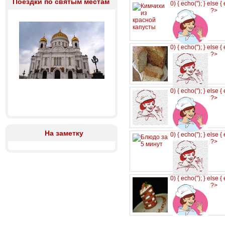
Поездки по святым местам
0) { echo('
'); } else {
?>
0) { echo('
'); } else {
?>
0) { echo('
'); } else {
?>
На заметку
0) { echo('
'); } else {
?>
0) { echo('
'); } else {
?>