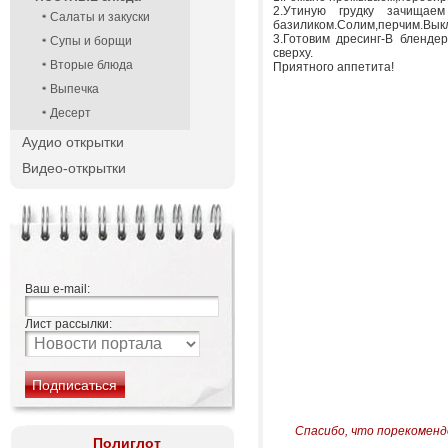
2.Утиную грудку зачищае
Салаты и закуски
базиликом.Солим,перчим.Выкл
3.Готовим дресинг-В бленде
Супы и борщи
сверху.
Вторые блюда
Приятного аппетита!
Выпечка
Десерт
Аудио открытки
Видео-открытки
Ваш e-mail:
Лист рассылки:
Спасибо, что порекоменд
Полиглот