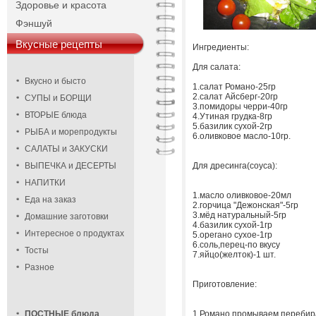
Здоровье и красота
Фэншуй
Вкусные рецепты
Ингредиенты:
Для салата:
Вкусно и бысто
1.салат Романо-25гр
2.салат Айсберг-20гр
СУПЫ и БОРЩИ
3.помидоры черри-40гр
ВТОРЫЕ блюда
4.Утиная грудка-8гр
5.базилик сухой-2гр
РЫБА и морепродукты
6.оливковое масло-10гр.
САЛАТЫ и ЗАКУСКИ
ВЫПЕЧКА и ДЕСЕРТЫ
Для дресинга(соуса):
НАПИТКИ
1.масло оливковое-20мл
Еда на заказ
2.горчица "Дежонская"-5гр
3.мёд натуральный-5гр
Домашние заготовки
4.базилик сухой-1гр
Интересное о продуктах
5.орегано сухое-1гр
6.соль,перец-по вкусу
Тосты
7.яйцо(желток)-1 шт.
Разное
Приготовление:
ПОСТНЫЕ блюда
1.Романо промываем,перебира