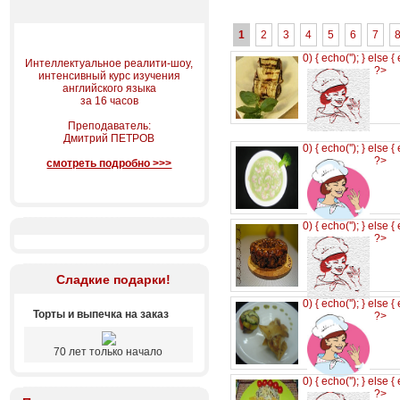
1
2
3
4
5
6
7
0) { echo('
'); } else {
Интеллектуальное реалити-шоу,
?>
интенсивный курс изучения
английского языка
за 16 часов
Преподаватель:
Дмитрий ПЕТРОВ
0) { echo('
'); } else {
?>
смотреть подробно >>>
0) { echo('
'); } else {
?>
Сладкие подарки!
0) { echo('
'); } else {
Торты и выпечка на заказ
?>
70 лет только начало
0) { echo('
'); } else {
?>