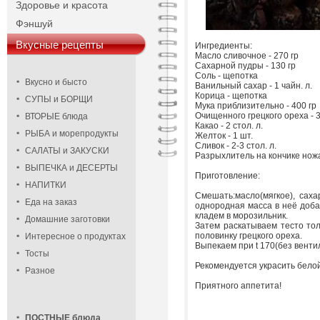
Здоровье и красота
Фэншуй
Вкусные рецепты
Ингредиенты:
Масло сливочное - 270 гр
Сахарной пудры - 130 гр
Соль - щепотка
Вкусно и бысто
Ванильный сахар - 1 чайн. л.
Корица - щепотка
СУПЫ и БОРЩИ
Мука приблизительно - 400 гр
Очищенного грецкого ореха - 3
ВТОРЫЕ блюда
Какао - 2 стол. л.
РЫБА и морепродукты
Желток - 1 шт.
Сливок - 2-3 стол. л.
САЛАТЫ и ЗАКУСКИ
Разрыхлитель на кончике ножа
ВЫПЕЧКА и ДЕСЕРТЫ
Приготовление:
НАПИТКИ
Смешать:масло(мягкое), саха
Еда на заказ
однородная масса в неё доба
кладем в морозильник.
Домашние заготовки
Затем раскатываем тесто то
половинку грецкого ореха.
Интересное о продуктах
Выпекаем при t 170(без вентил
Тосты
Рекомендуется украсить белой
Разное
Приятного аппетита!
ПОСТНЫЕ блюда