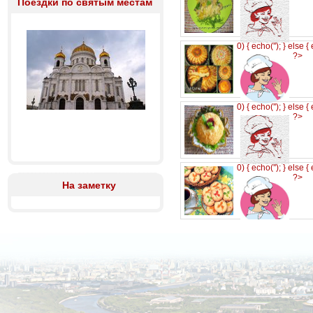
Поездки по святым местам
0) { echo('
'); } else {
?>
0) { echo('
'); } else {
?>
0) { echo('
'); } else {
?>
На заметку