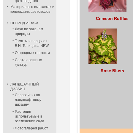
цветоводство
Материалы о выставках и
коллекциях цветоводов
Crimson Ruffles
ОГОРОД 21 века
Дача по законам
природы
Томаты и перцы от
В.И. Телицына NEW
Огородные тонкости
Сорта овощных
культур
Rose Blush
ЛАНДШАФТНЫЙ
ДИЗАЙН
Справочник по
ландшафтному
дизайну
Растения
используемые в
озеленении сада
Фотогалерея работ