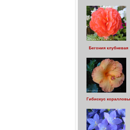
Бегония клубнева
Гибискус кораллов