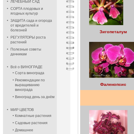
ЛЕЧЕБНЫЙ САД
СОРТА плодовых и
ягодных культур
ЗАЩИТА сада и огорода
от вредителей и
болезней
Зигопеталум
РЕГУЛЯТОРЫ роста
растений
Полезные советы
дачникам
Всё о ВИНОГРАДЕ
Сорта винограда
Рекомендации по
Фаленопсис
выращиванию
винограда
Виноград день за днём
МИР ЦВЕТОВ
Комнатные растения
Садовые растения
Домашнее