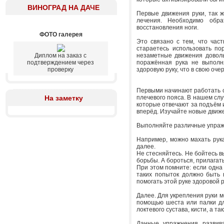
ВИНОГРАД НА ДАЧЕ
Первые движения руки, так же
лечения. Необходимо обра
восстановления ноги.
ФОТО галерея
Это связано с тем, что час
стараетесь использовать по
Диплом на заказ с
незаметные движения доволь
подтверждением через
поражённая рука не выполня
проверку
здоровую руку, что в свою оч
Первыми начинают работать 
На заметку
плечевого пояса. В нашем сл
которые отвечают за подъём и
вперёд. Изучайте новые движен
Выполняйте различные упражн
Например, можно махать рука
далее.
Не стесняйтесь. Не бойтесь в
борьбы. А бороться, прилагать
При этом помните: если одна
таких попыток должно быть 
помогать этой руке здоровой р
Далее. Для укрепления руки 
помощью шеста или палки дл
локтевого сустава, кисти, а т
Данные упражнения развив