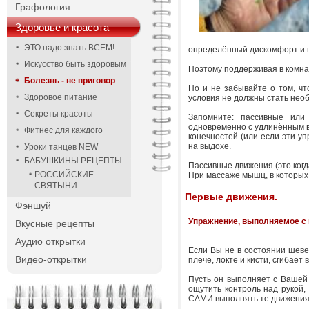
Графология
Здоровье и красота
ЭТО надо знать ВСЕМ!
определённый дискомфорт и не
Искусство быть здоровым
Поэтому поддерживая в комна
Болезнь - не приговор
Но и не забывайте о том, чт
Здоровое питание
условия не должны стать не
Секреты красоты
Запомните: пассивные ил
одновременно с удлинённым в
Фитнес для каждого
конечностей (или если эти у
на выдохе.
Уроки танцев NEW
БАБУШКИНЫ РЕЦЕПТЫ
Пассивные движения (это когд
РОССИЙСКИЕ
При массаже мышц, в которых
СВЯТЫНИ
Первые движения.
Фэншуй
Упражнение, выполняемое с
Вкусные рецепты
Аудио открытки
Если Вы не в состоянии шеве
Видео-открытки
плече, локте и кисти, сгибает 
Пусть он выполняет с Вашей 
ощутить контроль над рукой,
САМИ выполнять те движения,