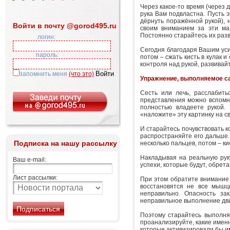
Через какое-то время (через 
рука Вам подвластна. Пусть э
дёрнуть поражённой рукой), 
Войти в почту @gorod495.ru
своим вниманием за эти мал
Постоянно старайтесь их разв
логин:
Сегодня благодаря Вашим уси
пароль:
потом – сжать кисть в кулак 
контроля над рукой, развивай
запомнить меня
(что это)
Упражнение, выполняемое с
Сесть или лечь, расслабить
представления можно вспомни
полностью владеете рукой. 
«наложите» эту картинку на с
И старайтесь почувствовать к
распространяйте его дальше.
Подписка на нашу рассылку
несколько пальцев, потом – кис
Накладывая на реальную руку
Ваш e-mail:
успехи, которые будут, обрет
Лист рассылки:
При этом обратите внимание 
восстановятся не все мышц
неправильно. Опасность за
неправильное выполнение дв
Поэтому старайтесь выполнят
проанализируйте, какие имен
которые активизировали бы 