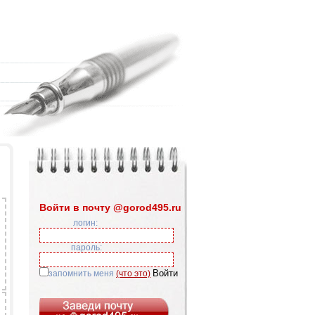
Войти в почту @gorod495.ru
логин:
пароль:
запомнить меня
(что это)