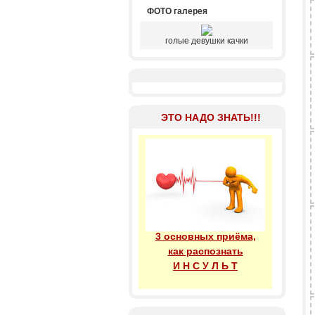
ФОТО галерея
голые девушки качки
ЭТО НАДО ЗНАТЬ!!!
3 основных приёма,
как распознать
И Н С У Л Ь Т