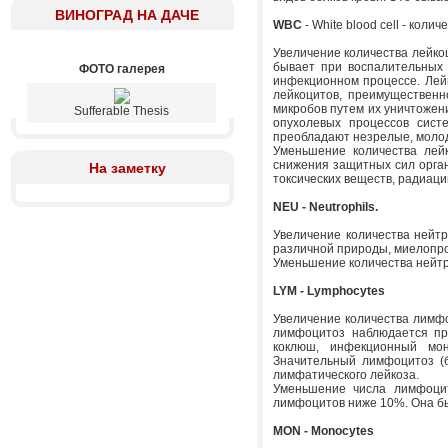
ВИНОГРАД НА ДАЧЕ
WBC
- White blood cell - коли
Увеличение количества лейкоц
бывает при воспалительных 
ФОТО галерея
инфекционном процессе. Лейк
лейкоцитов, преимущественн
микробов путем их уничтожени
Sufferable Thesis
опухолевых процессов сист
преобладают незрелые, моло
Уменьшение количества лейк
снижения защитных сил орган
На заметку
токсических веществ, радиац
NEU - Neutrophils.
Увеличение количества нейтр
различной природы, миелопр
Уменьшение количества нейтр
LYM - Lymphocytes
Увеличение количества лимфо
лимфоцитоз наблюдается пр
коклюш, инфекционный мон
Значительный лимфоцитоз (б
лимфатического лейкоза.
Уменьшение числа лимфоцит
лимфоцитов ниже 10%. Она бы
MON - Monocytes