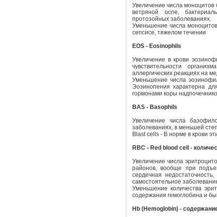
Увеличение числа моноцитов бо
ветряной оспе, бактериал
протозойных заболеваниях.
Уменьшение числа моноцитов 
сепсисе, тяжелом течении
EOS - Eosinophils
Увеличение в крови эозинофи
чувствительности организм
аллергических реакциях на м
Уменьшение числа эозинофил
Эозинопения характерна дл
гормонами коры надпочечнико
BAS - Basophils
Увеличение числа базофило
заболеваниях, в меньшей степ
Blast cells - В норме в крови э
RBC - Red blood cell - количе
Увеличение числа эритроцитов
районов, вообще при подъе
сердечная недостаточность,
самостоятельное заболевание
Уменьшение количества эрит
содержания гемоглобина и бы
Hb (Hemoglobin) - содержани