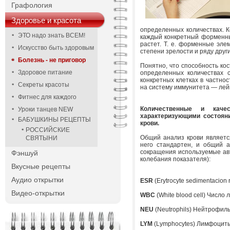
Графология
Здоровье и красота
определенных количествах. К
ЭТО надо знать ВСЕМ!
каждый конкретный форменный
растет. Т. е. форменные эле
Искусство быть здоровым
степени зрелости и ряду друг
Болезнь - не приговор
Понятно, что способность ко
Здоровое питание
определенных количествах 
конкретных клетках в частно
Секреты красоты
на систему иммунитета — лей
Фитнес для каждого
Количественные и каче
Уроки танцев NEW
характеризующими состояни
БАБУШКИНЫ РЕЦЕПТЫ
крови.
РОССИЙСКИЕ
Общий анализ крови являетс
СВЯТЫНИ
него стандартен, и общий а
сокращения используемые ав
Фэншуй
колебания показателя):
Вкусные рецепты
Аудио открытки
ESR
(Erytrocyte sedimentacion
Видео-открытки
WBC
(White blood cell) Число
NEU
(Neutrophils) Нейтрофи
LYM
(Lymphocytes) Лимфоци