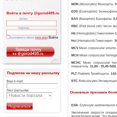
MON
(Monocytes) Моноциты
0
EOS
(Eosinophils) Эозинофи
Войти в почту @gorod495.ru
логин:
BAS
(Basophils) Базофилы
0,
RBC
(Red blood cell) Число 
пароль:
Hb
(Hemoglobin) Гемоглобин
1
запомнить меня
(что это)
Hct
(Hematocrit) Гематокрит
3
MCV
Mean corpuscular volum
MCH
Mean corpuscular hemog
MCHC
Mean corpuscular hem
показатель
31,80 - 35,40 G/DL
Подписка на нашу рассылку
PLT
Platelets Тромбоциты
142
RTC
Reticulocytes Ретикулоц
Ваш e-mail:
Лист рассылки:
Основные признаки боле
ESR
- Erytrocyte sedimentacion 
Увеличение скорости оседан
видов белков крови. Это быва