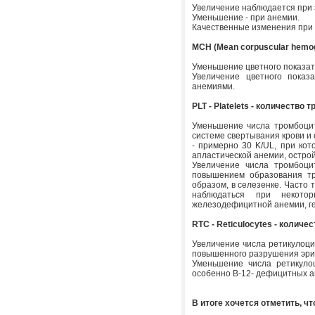
Увеличение наблюдается при 
Уменьшение - при анемии.
Качественные изменения при 
MCH (Mean corpuscular hemogl
Уменьшение цветного показат
Увеличение цветного показ
анемиями.
PLT - Platelets - количество 
Уменьшение числа тромбоцит
системе свертывания крови и
- примерно 30 K/UL, при кот
апластической анемии, остро
Увеличение числа тромбоци
повышением образования тр
образом, в селезенке. Часто
наблюдаться при некотор
железодефицитной анемии, ге
RTC - Reticulocytes - количе
Увеличение числа ретикулоцит
повышенного разрушения эрит
Уменьшение числа ретикулоц
особенно В-12- дефицитных ан
В итоге хочется отметить, чт