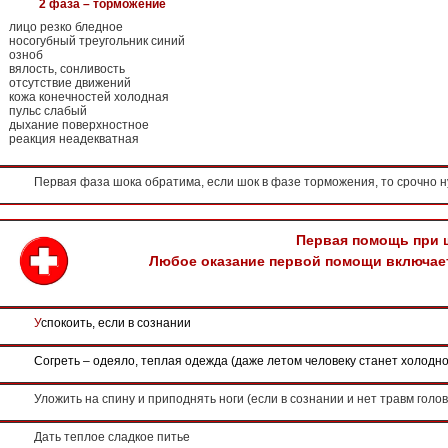
2 фаза – торможение
лицо резко бледное
носогубный треугольник синий
озноб
вялость, сонливость
отсутствие движений
кожа конечностей холодная
пульс слабый
дыхание поверхностное
реакция неадекватная
Первая фаза шока обратима, если шок в фазе торможения, то срочно 
Первая помощь при 
Любое оказание первой помощи включа
У
спокоить, если в сознании
Согреть – одеяло, теплая одежда (даже летом человеку станет холодно
Уложить на спину и приподнять ноги (если в сознании и нет травм голо
Дать теплое сладкое питье