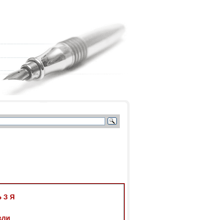
 Ь З Я
сли