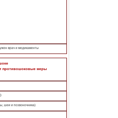
нужен врач и медикаменты
шоке
ет противошоковые меры
)
вы, шеи и позвоночника)