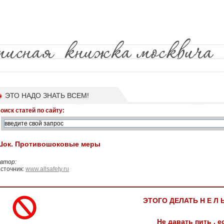
ЭТО НАДО ЗНАТЬ ВСЕМ!
оиск статей по сайту:
Шок. Противошоковые меры
втор:
сточник:
www.allsafety.ru
ЭТОГО ДЕЛАТЬ Н Е Л
Не давать пить , е