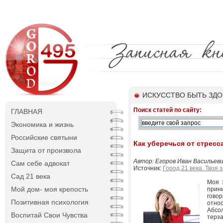
ИСКУССТВО БЫТЬ ЗД
Поиск статей по сайту:
ГЛАВНАЯ
Экономика и жизнь
Российские святыни
Как уберечься от стресс
Защита от произвола
Автор: Егоров Иван Васильеви
Сам себе адвокат
Источник:
Город 21 века. Твоя 
Сад 21 века
Моя 
Мой дом- моя крепость
прин
гово
Позитивная психология
относ
Абсо
Воспитай Свои Чувства
терза