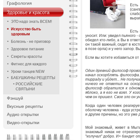
Графология
Есть
(санг
Здоровье и красота
слаб
выраб
ЭТО надо знать ВСЕМ!
Искусство быть
Есть
здоровым
уносит. Или: увидел пьяного -
обидел кто-либо, а Вы в отве
Болезнь - не приговор
он такой важный, сидит в кос
в позе орла) и у него запор. 
Здоровое питание
Секреты красоты
Если вы хотите избавиться от
Фитнес для каждого
Один древний философ прово
Уроки танцев NEW
начал оскорблять философа..
БАБУШКИНЫ РЕЦЕПТЫ
тирраду и уйдет... Не получи
ничего не ответил на оскорб
РОССИЙСКИЕ
философ обратился к одному
СВЯТЫНИ
яблоко, а я его не взял. У ког
чем он пришел. Свое зло он уне
Фэншуй
Когда один человек реагируе
Вкусные рецепты
оболочку человека - куда устре
Аудио открытки
и другие причины, но это уже д
Видео-открытки
Мой знакомый, живет в Мыти
знакомый никак не отреагир
"излучал" добро. И+ бандит о