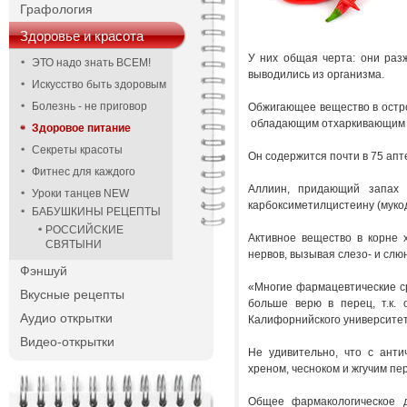
Графология
Здоровье и красота
У них общая черта: они разж
ЭТО надо знать ВСЕМ!
выводились из организма.
Искусство быть здоровым
Болезнь - не приговор
Обжигающее вещество в остро
обладающим отхаркивающим 
Здоровое питание
Секреты красоты
Он содержится почти в 75 апт
Фитнес для каждого
Аллиин, придающий запах и
Уроки танцев NEW
карбоксиметилцистеину (мукод
БАБУШКИНЫ РЕЦЕПТЫ
РОССИЙСКИЕ
Активное вещество в корне 
СВЯТЫНИ
нервов, вызывая слезо- и 
Фэншуй
«Многие фармацевтические ср
Вкусные рецепты
больше верю в перец, т.к. 
Аудио открытки
Калифорнийского универси
Видео-открытки
Не удивительно, что с анти
хреном, чесноком и жгучим пе
Общее фармакологическое д