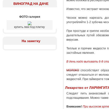
можно избежать респираторн
ВИНОГРАД НА ДАЧЕ
Известно, что экстракт чесно
ФОТО галерея
Чеснок можно нарезать дол
употребляйте 1-2 зубочка ч
купить люк под плитку
При простуде и гриппе необх
дыхательных путей обезвожи
вирусам.
На заметку
Теплые и горячие жидкости п
застойные явления.
В день надо выпивать 6-8 ст
МОЛОКО
способствует образ
следует отказаться от молок
жидкостей. При гайморите то
Лекарство от ЛАРИНГИТ
Следует пить ананасовый с
подслащивания. Можно также 
Внимание!
При высоком арте