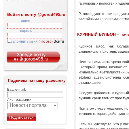
гайморовых полостей и удале
Рекомендуются эти продукты,
Войти в почту @gorod495.ru
застойными явлениями, астм
логин:
пароль:
КУРИНЫЙ БУЛЬОН – поче
запомнить меня
(что это)
Куриное мясо, как больши
аминокислоту цистеин, выдел
Цистеин химически чрезвычай
который врачи назначают 
Изначально ацетилцистеин бы
эффект ацетилцистеина осн
Подписка на нашу рассылку
отхаркивания.
Ваш e-mail:
Следует добавлять в куриный 
лучшим средством от простуд
Лист рассылки:
При этом лучше медленно пот
течение которого действуют
Если вы чувствуете, что у ва