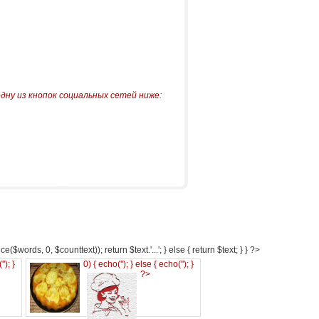
одну из кнопок социальных сетей ниже:
e($words, 0, $counttext)); return $text.'...'; } else { return $text; } } ?>
('
'); }
0) { echo('
'); } else { echo('
'); }
?>