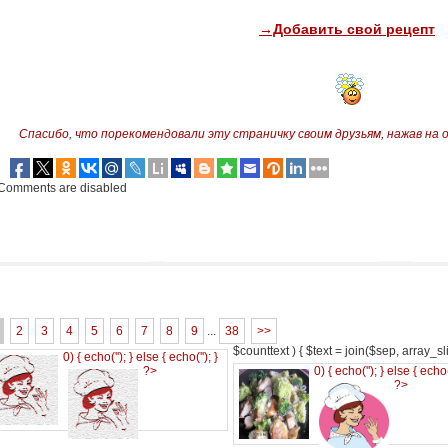
→Добавить свой рецепт
Спасибо, что порекомендовали эту страничку своим друзьям,
нажав на 
Comments are disabled
2
3
4
5
6
7
8
9
...
38
>>
$counttext ) { $text = join($sep, array_slic
0) { echo('
'); } else { echo('
'); }
?>
0) { echo('
'); } else { echo
?>