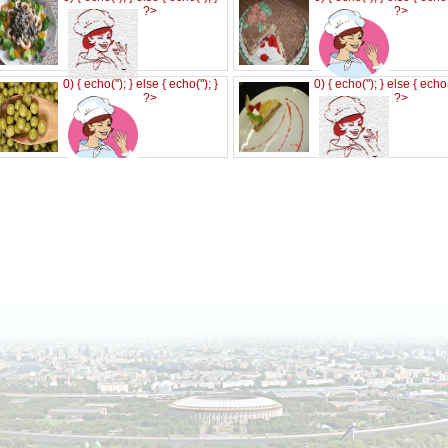
?>
?>
0) { echo('
'); } else { echo('
'); }
0) { echo('
'); } else { echo
?>
?>