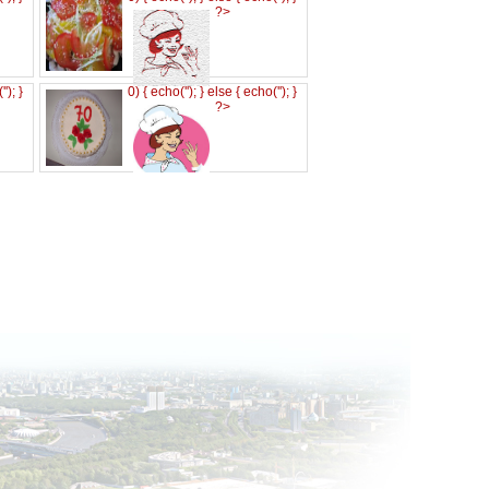
?>
('
'); }
0) { echo('
'); } else { echo('
'); }
?>