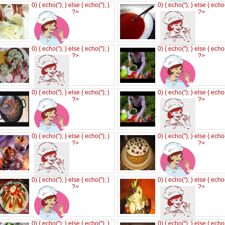
0) { echo('
'); } else { echo('
'); }
0) { echo('
'); } else { echo
?>
?>
0) { echo('
'); } else { echo('
'); }
0) { echo('
'); } else { echo
?>
?>
0) { echo('
'); } else { echo('
'); }
0) { echo('
'); } else { echo
?>
?>
0) { echo('
'); } else { echo('
'); }
0) { echo('
'); } else { echo
?>
?>
0) { echo('
'); } else { echo('
'); }
0) { echo('
'); } else { echo
?>
?>
0) { echo('
'); } else { echo('
'); }
0) { echo('
'); } else { echo