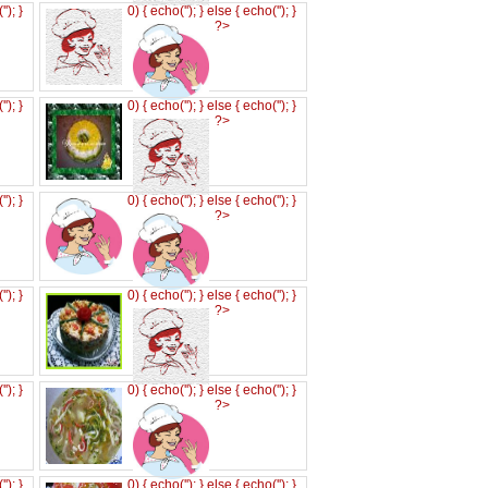
('
'); }
0) { echo('
'); } else { echo('
'); }
?>
('
'); }
0) { echo('
'); } else { echo('
'); }
?>
('
'); }
0) { echo('
'); } else { echo('
'); }
?>
('
'); }
0) { echo('
'); } else { echo('
'); }
?>
('
'); }
0) { echo('
'); } else { echo('
'); }
?>
('
'); }
0) { echo('
'); } else { echo('
'); }