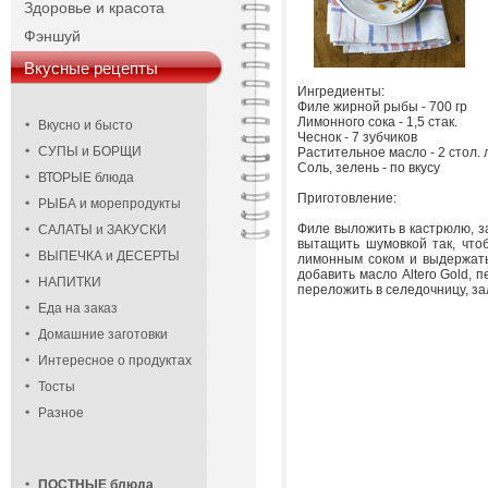
Здоровье и красота
Фэншуй
Вкусные рецепты
Ингредиенты:
Филе жирной рыбы - 700 гр
Лимонного сока - 1,5 стак.
Вкусно и бысто
Чеснок - 7 зубчиков
СУПЫ и БОРЩИ
Растительное масло - 2 стол. 
Соль, зелень - по вкусу
ВТОРЫЕ блюда
Приготовление:
РЫБА и морепродукты
Филе выложить в кастрюлю, з
САЛАТЫ и ЗАКУСКИ
вытащить шумовкой так, что
ВЫПЕЧКА и ДЕСЕРТЫ
лимонным соком и выдержать 
добавить масло Altero Gold, 
НАПИТКИ
переложить в селедочницу, за
Еда на заказ
Домашние заготовки
Интересное о продуктах
Тосты
Разное
ПОСТНЫЕ блюда