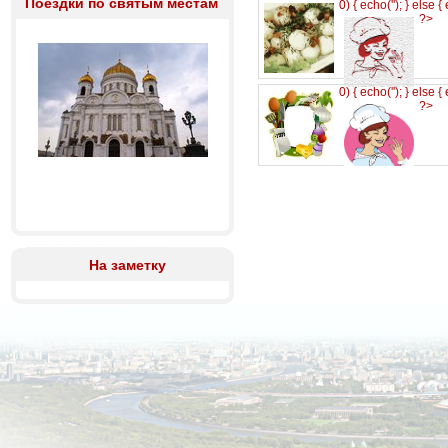
Поездки по святым местам
0) { echo('
'); } else {
?>
0) { echo('
'); } else {
?>
На заметку