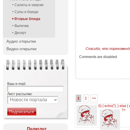
Салаты и закуски
Супы и борщи
Вторые блюда
Выпечка
Десерт
Аудио открытки
Видео-открытки
Спасибо, что порекоменд
Comments are disabled
Ваш e-mail:
Лист рассылки:
1
2
>>
0) { echo('
'); } else {
?>
Полиглот