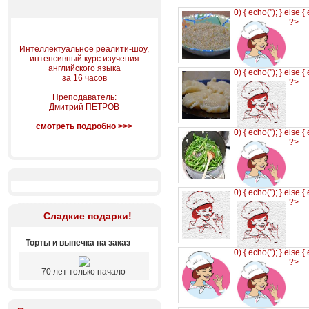
0) { echo('
'); } else {
?>
Интеллектуальное реалити-шоу,
интенсивный курс изучения
английского языка
0) { echo('
'); } else {
за 16 часов
?>
Преподаватель:
Дмитрий ПЕТРОВ
смотреть подробно >>>
0) { echo('
'); } else {
?>
0) { echo('
'); } else {
?>
Сладкие подарки!
Торты и выпечка на заказ
0) { echo('
'); } else {
?>
70 лет только начало