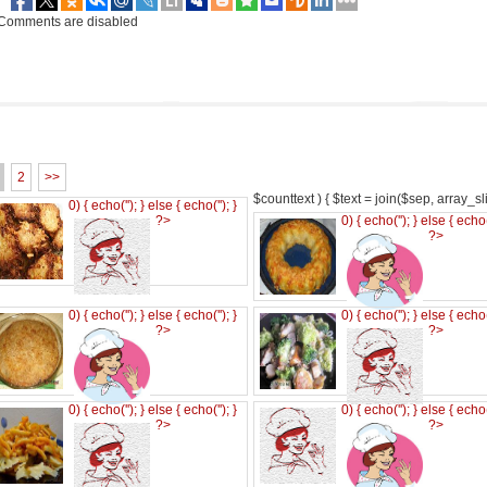
Comments are disabled
2
>>
$counttext ) { $text = join($sep, array_slic
0) { echo('
'); } else { echo('
'); }
?>
0) { echo('
'); } else { echo
?>
0) { echo('
'); } else { echo('
'); }
0) { echo('
'); } else { echo
?>
?>
0) { echo('
'); } else { echo('
'); }
0) { echo('
'); } else { echo
?>
?>