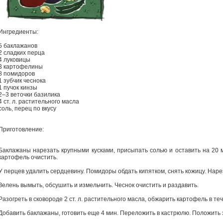
Ингредиенты:
5 баклажанов
2 сладких перца
4 луковицы
3 картофелины
8 помидоров
1 зубчик чеснока
1 пучок кинзы
2–3 веточки базилика
4 ст. л. растительного масла
соль, перец по вкусу
Приготовление:
Баклажаны нарезать крупными кусками, присыпать солью и оставить на 20 ми
картофель очистить.
У перцев удалить сердцевину. Помидоры обдать кипятком, снять кожицу. Наре
Зелень вымыть, обсушить и измельчить. Чеснок очистить и раздавить.
Разогреть в сковороде 2 ст. л. растительного масла, обжарить картофель в те
Добавить баклажаны, готовить еще 4 мин. Переложить в кастрюлю. Положить 