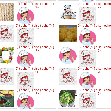
0) { echo('
'); } else { echo('
'); }
0) { echo('
'); } else { echo
?>
?>
0) { echo('
'); } else { echo('
'); }
0) { echo('
'); } else { echo
?>
?>
0) { echo('
'); } else { echo('
'); }
0) { echo('
'); } else { echo
?>
?>
0) { echo('
'); } else { echo('
'); }
0) { echo('
'); } else { echo
?>
?>
0) { echo('
'); } else { echo('
'); }
0) { echo('
'); } else { echo
?>
?>