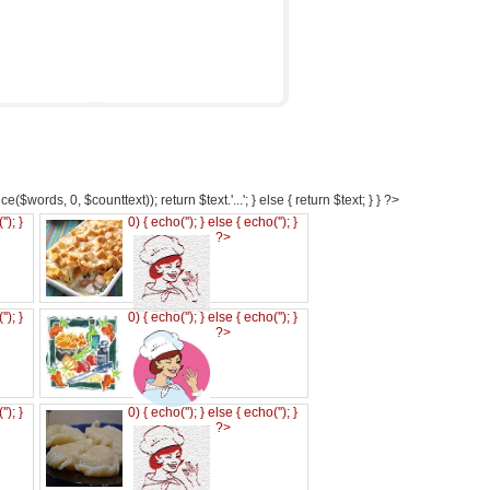
e($words, 0, $counttext)); return $text.'...'; } else { return $text; } } ?>
('
'); }
0) { echo('
'); } else { echo('
'); }
?>
('
'); }
0) { echo('
'); } else { echo('
'); }
?>
('
'); }
0) { echo('
'); } else { echo('
'); }
?>