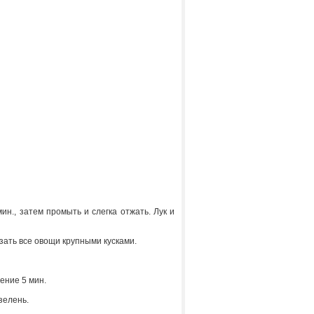
н., затем промыть и слегка отжать. Лук и
зать все овощи крупными кусками.
чение 5 мин.
зелень.