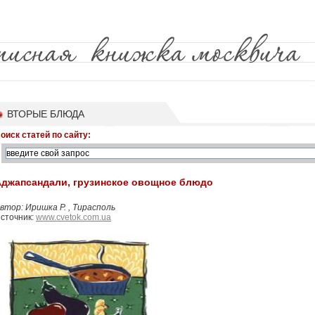
ВТОРЫЕ БЛЮДА
оиск статей по сайту:
Аджапсандали, грузинское овощное блюдо
втор: Иришка Р. , Тирасполь
сточник:
www.cvetok.com.ua