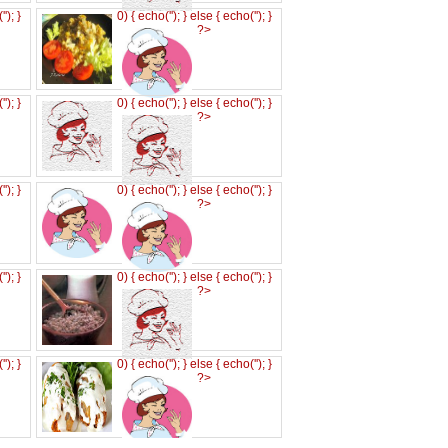
('
'); }
0) { echo('
'); } else { echo('
'); }
?>
('
'); }
0) { echo('
'); } else { echo('
'); }
?>
('
'); }
0) { echo('
'); } else { echo('
'); }
?>
('
'); }
0) { echo('
'); } else { echo('
'); }
?>
('
'); }
0) { echo('
'); } else { echo('
'); }
?>