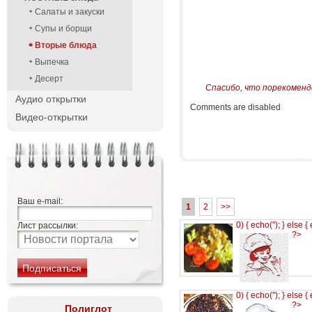
Салаты и закуски
Супы и борщи
Вторые блюда
Выпечка
Десерт
Спасибо, что порекоменд
Аудио открытки
Comments are disabled
Видео-открытки
Ваш e-mail:
1
2
>>
0) { echo('
'); } else {
Лист рассылки:
?>
0) { echo('
'); } else {
?>
Полиглот