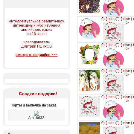
0) { echo('
'); } else {
Интеллектуальное реалити-шоу,
?>
интенсивный курс изучения
английского языка
за 16 часов
Преподаватель:
0) { echo('
'); } else {
Дмитрий ПЕТРОВ
?>
смотреть подробно >>>
0) { echo('
'); } else {
?>
Сладкие подарки!
0) { echo('
'); } else {
?>
Торты и выпечка на заказ
Арт. 6632
0) { echo('
'); } else {
?>