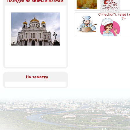
Поездки по святым местам
0) { echo('
'); } else {
?>
На заметку