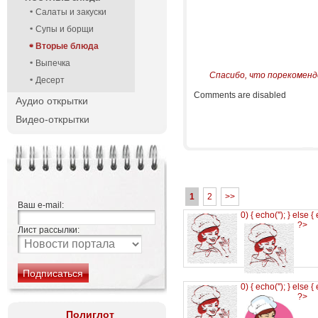
Салаты и закуски
Супы и борщи
Вторые блюда
Выпечка
Спасибо, что порекоменд
Десерт
Comments are disabled
Аудио открытки
Видео-открытки
1
2
>>
Ваш e-mail:
0) { echo('
'); } else {
?>
Лист рассылки:
0) { echo('
'); } else {
?>
Полиглот