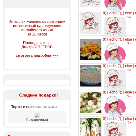
0) { echo('
'); } else {
?>
Интеллектуальное реалити-шоу,
интенсивный курс изучения
английского языка
за 16 часов
0) { echo('
'); } else {
Преподаватель:
?>
Дмитрий ПЕТРОВ
смотреть подробно >>>
0) { echo('
'); } else {
?>
0) { echo('
'); } else {
Сладкие подарки!
?>
Торты и выпечка на заказ
0) { echo('
'); } else {
Подарочный
?>