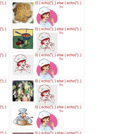
('
'); }
0) { echo('
'); } else { echo('
'); }
?>
('
'); }
0) { echo('
'); } else { echo('
'); }
?>
('
'); }
0) { echo('
'); } else { echo('
'); }
?>
('
'); }
0) { echo('
'); } else { echo('
'); }
?>
('
'); }
0) { echo('
'); } else { echo('
'); }
?>
('
'); }
0) { echo('
'); } else { echo('
'); }