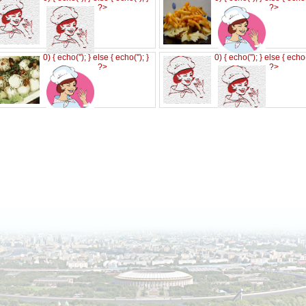
?>
?>
0) { echo('
'); } else { echo('
'); }
0) { echo('
'); } else { echo
?>
?>