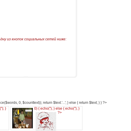
одну из кнопок социальных сетей ниже:
e($words, 0, $counttext)); return $text.'...'; } else { return $text; } } ?>
('
'); }
0) { echo('
'); } else { echo('
'); }
?>