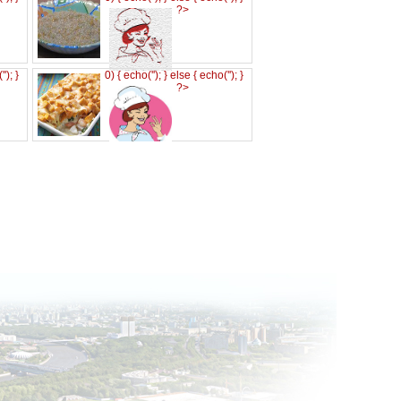
?>
('
'); }
0) { echo('
'); } else { echo('
'); }
?>