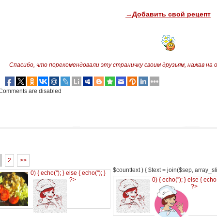
→Добавить свой рецепт
Спасибо, что порекомендовали эту страничку своим друзьям,
нажав на 
Comments are disabled
2
>>
$counttext ) { $text = join($sep, array_slic
0) { echo('
'); } else { echo('
'); }
?>
0) { echo('
'); } else { echo
?>