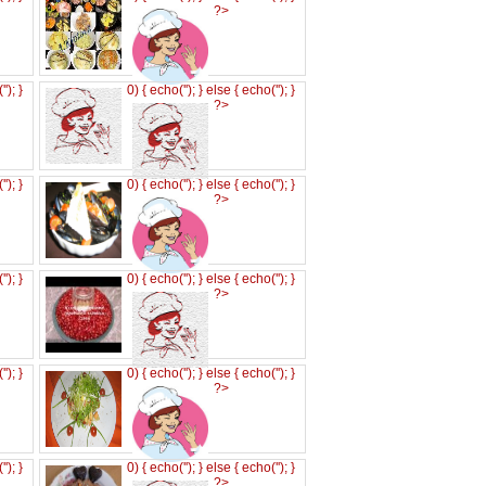
?>
('
'); }
0) { echo('
'); } else { echo('
'); }
?>
('
'); }
0) { echo('
'); } else { echo('
'); }
?>
('
'); }
0) { echo('
'); } else { echo('
'); }
?>
('
'); }
0) { echo('
'); } else { echo('
'); }
?>
('
'); }
0) { echo('
'); } else { echo('
'); }
?>