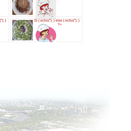
('
'); }
0) { echo('
'); } else { echo('
'); }
?>