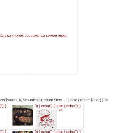
одну из кнопок социальных сетей ниже:
e($words, 0, $counttext)); return $text.'...'; } else { return $text; } } ?>
('
'); }
0) { echo('
'); } else { echo('
'); }
?>
('
'); }
0) { echo('
'); } else { echo('
'); }