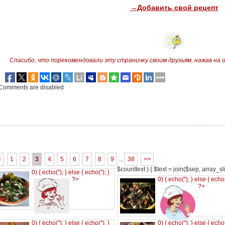
→Добавить свой рецепт
Спасибо, что порекомендовали эту страничку своим друзьям,
нажав на 
Comments are disabled
<
1
2
3
4
5
6
7
8
9
...
38
>>
$counttext ) { $text = join($sep, array_slic
0) { echo('
'); } else { echo('
'); }
?>
0) { echo('
'); } else { echo
?>
0) { echo('
'); } else { echo('
'); }
0) { echo('
'); } else { echo