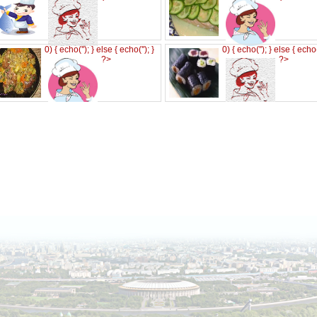
0) { echo('
'); } else { echo('
'); }
0) { echo('
'); } else { echo
?>
?>