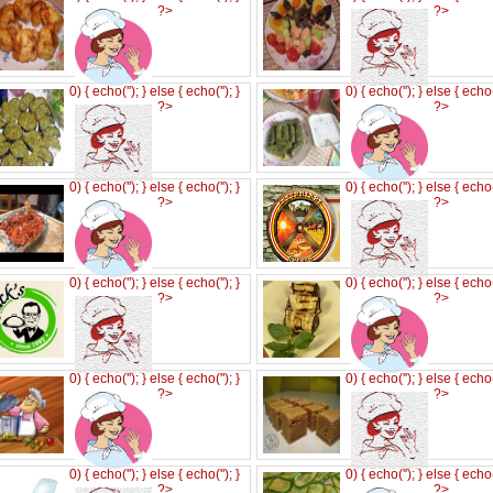
?>
?>
0) { echo('
'); } else { echo('
'); }
0) { echo('
'); } else { echo
?>
?>
0) { echo('
'); } else { echo('
'); }
0) { echo('
'); } else { echo
?>
?>
0) { echo('
'); } else { echo('
'); }
0) { echo('
'); } else { echo
?>
?>
0) { echo('
'); } else { echo('
'); }
0) { echo('
'); } else { echo
?>
?>
0) { echo('
'); } else { echo('
'); }
0) { echo('
'); } else { echo
?>
?>