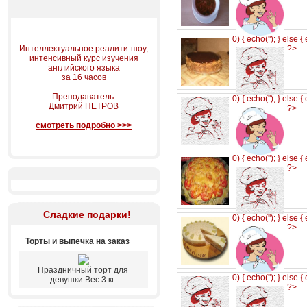
0) { echo('
'); } else {
Интеллектуальное реалити-шоу,
?>
интенсивный курс изучения
английского языка
за 16 часов
Преподаватель:
0) { echo('
'); } else {
Дмитрий ПЕТРОВ
?>
смотреть подробно >>>
0) { echo('
'); } else {
?>
Сладкие подарки!
0) { echo('
'); } else {
?>
Торты и выпечка на заказ
Праздничный торт для
0) { echo('
'); } else {
девушки.Вес 3 кг.
?>