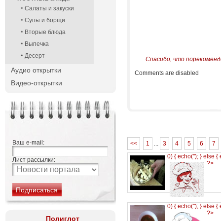
Салаты и закуски
Супы и борщи
Вторые блюда
Выпечка
Десерт
Спасибо, что порекоменд
Аудио открытки
Comments are disabled
Видео-открытки
Ваш e-mail:
<<
1
...
3
4
5
6
7
0) { echo('
'); } else {
Лист рассылки:
?>
0) { echo('
'); } else {
?>
Полиглот