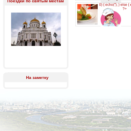
Поездки по святым местам
0) { echo('
'); } else {
?>
На заметку