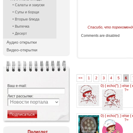
Салаты и закуски
Супы и борщи
Вторые блюда
Выпечка
Спасибо, что порекоменд
Десерт
Comments are disabled
Аудио открытки
Видео-открытки
<<
1
2
3
4
5
6
Ваш e-mail:
0) { echo('
'); } else {
?>
Лист рассылки:
0) { echo('
'); } else {
?>
Полиглот