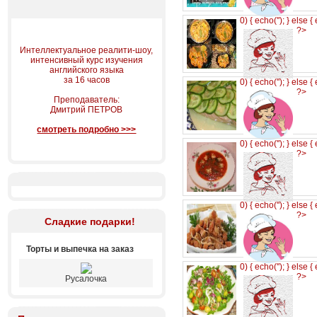
0) { echo('
'); } else {
?>
Интеллектуальное реалити-шоу,
интенсивный курс изучения
английского языка
за 16 часов
0) { echo('
'); } else {
?>
Преподаватель:
Дмитрий ПЕТРОВ
смотреть подробно >>>
0) { echo('
'); } else {
?>
0) { echo('
'); } else {
?>
Сладкие подарки!
Торты и выпечка на заказ
0) { echo('
'); } else {
?>
Русалочка