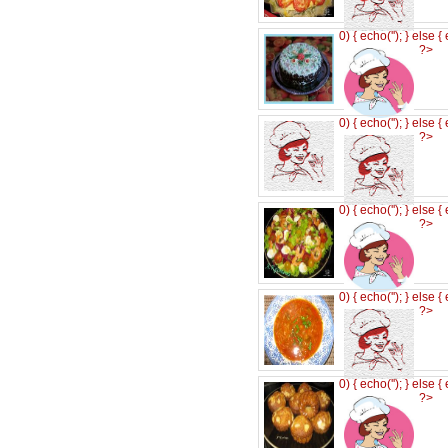
0) { echo('
'); } else {
?>
0) { echo('
'); } else {
?>
0) { echo('
'); } else {
?>
0) { echo('
'); } else {
?>
0) { echo('
'); } else {
?>