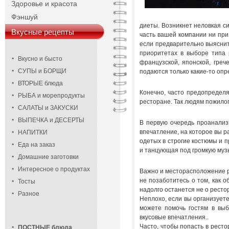
Здоровье и красота
Фэншуй
диеты. Возникнет неловкая си
Вкусные рецепты
часть вашей компании ни при 
если предварительно выяснит
приоритетах в выборе типа 
Вкусно и бысто
французской, японской, греч
СУПЫ и БОРЩИ
подаются только какие-то оп
ВТОРЫЕ блюда
Конечно, часто предопределя
РЫБА и морепродукты
ресторане. Так людям пожилого
САЛАТЫ и ЗАКУСКИ
ВЫПЕЧКА и ДЕСЕРТЫ
В первую очередь проанализ
впечатление, на которое вы р
НАПИТКИ
одетых в строгие костюмы и п
Еда на заказ
и танцующая под громкую муз
Домашние заготовки
Интересное о продуктах
Важно и месторасположение р
не позаботитесь о том, как о
Тосты
надолго останется не о рестор
Разное
Неплохо, если вы организуете
можете помочь гостям в выб
вкусовые впечатления..
Часто, чтобы попасть в ресто
ПОСТНЫЕ блюда