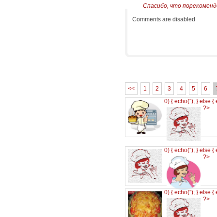
Спасибо, что порекоменд
Comments are disabled
<<
1
2
3
4
5
6
0) { echo('
'); } else {
?>
0) { echo('
'); } else {
?>
0) { echo('
'); } else {
?>