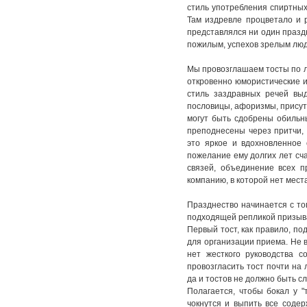
стиль употребления спиртных
Там издревле процветало и р
представлялся ни один праздн
пожилым, успехов зрелым людя
Мы провозглашаем тосты по л
откровенно юмористические и 
стиль заздравных речей выд
пословицы, афоризмы, прису
могут быть сдобрены обильны
преподнесены через притчи,
это яркое и вдохновленное 
пожелание ему долгих лет сча
связей, объединение всех п
компанию, в которой нет мест
Празднество начинается с тог
подходящей репликой призыва
Первый тост, как правило, по
для организации приема. Не в
нет жесткого руководства 
провозгласить тост почти на
да и тостов не должно быть с
Полагается, чтобы бокал у 
чокнутся и выпить все соде