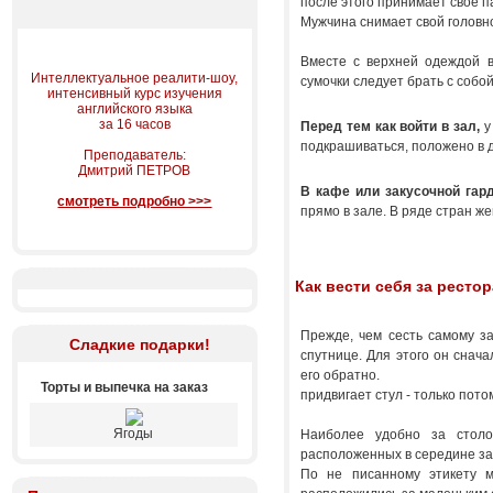
после этого принимает свое п
Мужчина снимает свой головно
Вместе с верхней одеждой в
Интеллектуальное реалити-шоу,
сумочки следует брать с собой
интенсивный курс изучения
английского языка
за 16 часов
Перед тем как войти в зал,
у
подкрашиваться, положено в д
Преподаватель:
Дмитрий ПЕТРОВ
В кафе или закусочной гар
смотреть подробно >>>
прямо в зале. В ряде стран ж
Как вести себя за ресто
Прежде, чем сесть самому з
Сладкие подарки!
спутнице. Для этого он снача
его обратно.
Торты и выпечка на заказ
придвигает стул - только пото
Ягоды
Наиболее удобно за столо
расположенных в середине за
По не писанному этикету 