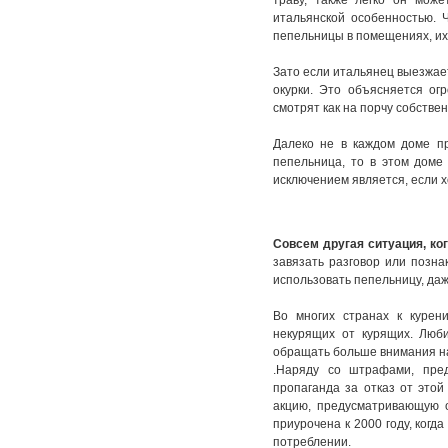
траву, также легко он мож
итальянской особенностью. 
пепельницы в помещениях, их 
Зато если итальянец выезжает
окурки. Это объясняется о
смотрят как на порчу собствен
Далеко не в каждом доме пр
пепельница, то в этом доме
исключением является, если х
Совсем другая ситуация, ко
завязать разговор или позна
использовать пепельницу, даж
Во многих странах к курени
некурящих от курящих. Люби
обращать больше внимания на 
.Наряду со штрафами, пред
пропаганда за отказ от это
акцию, предусматривающую о
приурочена к 2000 году, когд
потреблении.