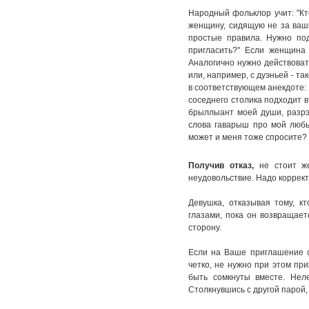
Народный фольклор учит: "Кто
женщину, сидящую не за ваши
простые правила. Нужно под
пригласить?" Если женщина 
Аналогично нужно действоват
или, например, с дуэньей - так
в соответствующем анекдоте: 
соседнего столика подходит в
брыллыант моей души, разрэш
слова гаварыш про мой любы
может и меня тоже спросите?
Получив отказ,
не стоит же
неудовольствие. Надо корректн
Девушка, отказывая тому, к
глазами, пока он возвращает
сторону.
Если на Ваше приглашение от
четко, не нужно при этом пр
быть сомкнуты вместе. Неле
Столкнувшись с другой парой,