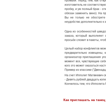
промахи: перед тем, как отк
изготовитель не соответствую
пробку, и уж полный брак - о
обязан заменить вино). На п
Вы не только не обострите 
неудобство дополнительно к з
Одна из особенностей шведск
заказа, который выполняет 
просьбе сложит в пакеты, чтоб
Целый набор конфликтов може
предварительно извещены, к
организатор приглашения уго
момент все, чувствующие себя
кого это может оказаться нас
Пример из классики ("Двенадца
На счет Ипполит Матвеевич см
- Девять рублей двадцать копе
Кончилось тем, что Ипполита 
Как приглашать на танец