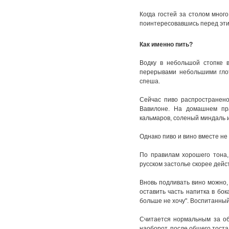
Когда гостей за столом мног
поинтересовавшись перед эти
Как именно пить?
Водку в небольшой стопке 
перерывами небольшими глот
спеша.
Сейчас пиво распространено
Вавилоне. На домашнем пра
кальмаров, соленый миндаль и 
Однако пиво и вино вместе не
По правилам хорошего тона, 
русском застолье скорее дей
Вновь подливать вино можно, 
оставить часть напитка в бок
больше не хочу". Воспитанный
Считается нормальным за общ
наоборот, после общего тоста 