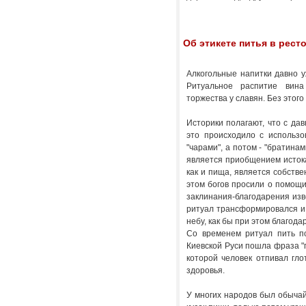
Об этикете питья в рест
Алкогольные напитки давно 
Ритуальное распитие вина
торжества у славян. Без этого
Историки полагают, что с да
это происходило с использ
"чарами", а потом - "братина
является приобщением истока
как и пища, является собстве
этом богов просили о помощи 
заклинания-благодарения изв
ритуал трансформировался и 
небу, как бы при этом благода
Со временем ритуал пить по
Киевской Руси пошла фраза "пи
которой человек отпивал гло
здоровья.
У многих народов был обычай