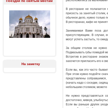
расположились за маленьким с
Поездки по святым местам
В ресторане не полагается 
присесть за занятый столик, 
обычное дело, нужно только 
В ресторанах, кафе не принято
Занимаемая Вами поза долж
присутствующим.. В случае, 
могут успеть застыть, то ожи
За общим столом не нужно 
Подмазывать губы помадой мож
Встретив в ресторане знаком
захочется пригласить его к св
На заметку
Если вы, как это часто бывае
При этом нужно подойти снача
представлены собравшимся, т
(начать надо с соседки, сидя
небольшим столиком, можете п
Не нужно представляться со
достаточно, кивнув, улыбнуть
Если вы раньше других уходи