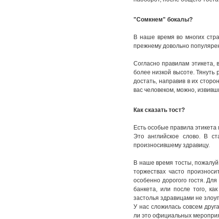
"Сомкнем" бокалы?
В наше время во многих стра
прежнему довольно популяре
Согласно правилам этикета, 
более низкой высоте. Тянуть р
достать, направив в их сторо
вас человеком, можно, извивши
Как сказать тост?
Есть особые правила этикета 
Это английское слово. В ст
произносившему здравицу.
В наше время тосты, пожалуй,
торжествах часто произносит
особенно дорогого гостя. Для
банкета, или после того, ка
застолья здравицами не злоу
У нас сложилась совсем друга
ли это официальных мероприя