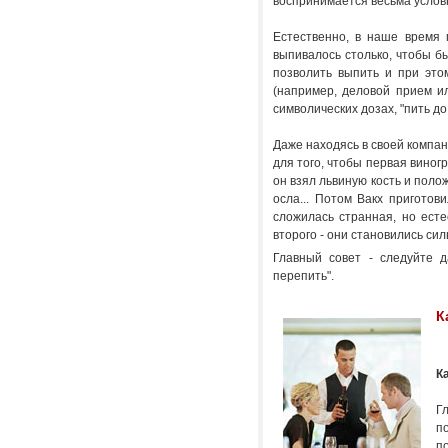
воспринимается весьма условн
Естественно, в наше время 
выпивалось столько, чтобы бы
позволить выпить и при это
(например, деловой прием ил
символических дозах, "пить д
Даже находясь в своей компан
для того, чтобы первая виногр
он взял львиную кость и полож
осла... Потом Вакх приготов
сложилась странная, но есте
второго - они становились сил
Главный совет - следуйте д
перепить".
К
К
Гл
п
п