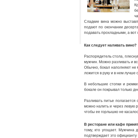
К
б
ч
Сладкие вина можно выставля
подают по окончании десерта
подавать прохладными, а вот 
Как следует наливать вино?
Распорядитель стола, плесну
мужчин. Можно разливать и вс
Обычно, бокал наполняют не м
ложится в руку и в нем лучше
В небольшие стопки и рюмки 
бокале он покрывал только дн
Разливать питье полагается с
можно налить и через левую ру
чтобы ее горлышко не касалос
В ресторане или кафе принят
тому, кто угощает. Мужчина д
подтверждает это официанту 