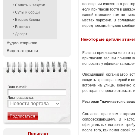
посещении известного рестор
Салаты и закуски
если пригласив гостя в шикар
Супы и борщи
вашей компании там нет мест
Вторые блюда
местах парковки. В солидных
перед поездкой нужно сообщ
Выпечка
Десерт
Некоторые детали этике
Аудио открытки
Видео-открытки
Если вы пригласили кого-то в 
пригласили вас, вы пришли в
попросить у официанта какое-
Опоздавший организатор вст
входить в ресторан одной и н
встрече на улице. Конечно 
Ваш e-mail:
ресторан непросто отыскать и
Лист рассылки:
Ресторан "начинается с веш
Согласно правилам старомо
сопровождающему. В насто
официальных встречах треб
после того, как помог своей 
Полиглот