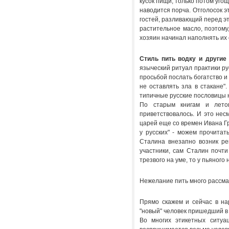
кусок пищи, только потом угощ
наводится порча. Отголосок эт
гостей, разливающий перед эт
растительное масло, поэтому,
хозяин начинал наполнять их 
Стиль пить водку и другие 
языческий ритуал практики рус
просьбой послать богатство и 
не оставлять зла в стакане"
типичные русские пословицы н
По старым книгам и летоп
приветствовалось. И это нес
царей еще со времен Ивана Гр
у русских" - можем прочитат
Сталина внезапно возник ре
участники, сам Сталин почти
трезвого на уме, то у пьяного 
Нежелание пить много рассмат
Прямо скажем и сейчас в нар
"новый" человек пришедший в 
Во многих этикетных ситуа