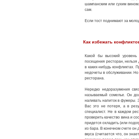
шампанским или сухим вином.
сам.
Если тост поднимают за молод
Как избежать конфликто
Какой бы высокий уровень
посещения ресторан, нельзя 
в каких-нибудь конфликтах. 
недочеты в обслуживании. Но
ресторана.
Нередко недоразумения связ
называемый сомелье. Он долж
наливать напиток в фужеры. З
Вас это не потеря, а в рез
специалист. Не в каждом рес
проверить качество вина и с
придется охладить (или подог
из бара. В конечном счете он 
вкуса (считается что, он зна