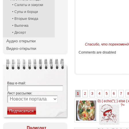
Салаты и закуски
Супы и борщи
Вторые блюда
Выпечка
Десерт
Аудио открытки
Спасибо, что порекоменд
Видео-открытки
Comments are disabled
Ваш e-mail:
Лист рассылки:
1
2
3
4
5
6
7
0) { echo('
'); } else {
?>
Полиглот