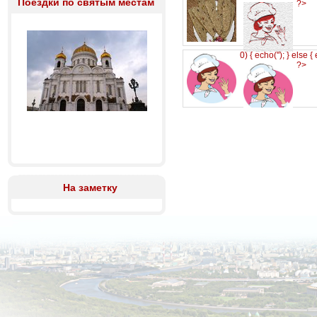
Поездки по святым местам
?>
0) { echo('
'); } else {
?>
На заметку