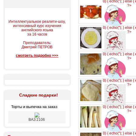
0) { echo('
'); } else {
?>
Интеллектуальное реалити-шоу,
интенсивный курс изучения
0) { echo('
'); } else {
английского языка
?>
за 16 часов
Преподаватель:
Дмитрий ПЕТРОВ
0) { echo('
'); } else {
смотреть подробно >>>
?>
0) { echo('
'); } else {
?>
Сладкие подарки!
Торты и выпечка на заказ
0) { echo('
'); } else {
?>
ВАЗ 2106
0) { echo('
'); } else {