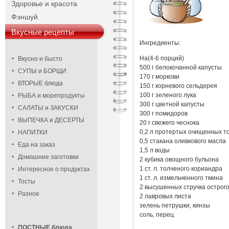
Здоровье и красота
Фэншуй
Вкусные рецепты
Ингредиенты:
На(4-6 порций)
Вкусно и бысто
500 г белокочанной капусты
СУПЫ и БОРЩИ
170 г моркови
ВТОРЫЕ блюда
150 г корневого сельдерея
100 г зеленого лука
РЫБА и морепродукты
300 г цветной капусты
САЛАТЫ и ЗАКУСКИ
300 г помидоров
ВЫПЕЧКА и ДЕСЕРТЫ
20 г свежего чеснока
0,2 л протертых очищенных т
НАПИТКИ
0,5 стакана оливкового масла
Еда на заказ
1,5 л воды
Домашние заготовки
2 кубика овощного бульона
1 ст. л. толченого кориандра
Интересное о продуктах
1 ст. л. измельченного тмина
Тосты
2 высушенных стручка острого
Разное
2 лавровых листа
зелень петрушки, кинзы
соль, перец
ПОСТНЫЕ блюда