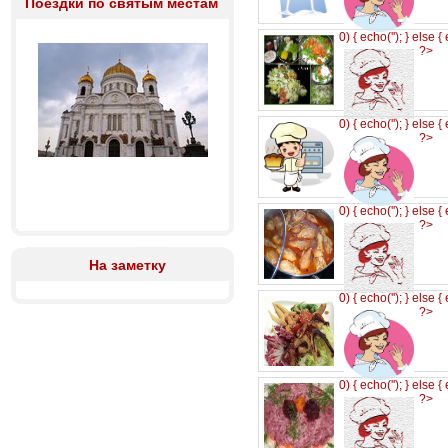
Поездки по святым местам
0) { echo('
'); } else {
?>
0) { echo('
'); } else {
?>
0) { echo('
'); } else {
?>
На заметку
0) { echo('
'); } else {
?>
0) { echo('
'); } else {
?>