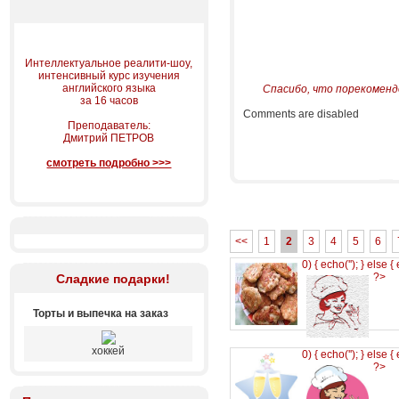
Интеллектуальное реалити-шоу,
интенсивный курс изучения
английского языка
Спасибо, что порекоменд
за 16 часов
Comments are disabled
Преподаватель:
Дмитрий ПЕТРОВ
смотреть подробно >>>
<<
1
2
3
4
5
6
0) { echo('
'); } else {
?>
Сладкие подарки!
Торты и выпечка на заказ
хоккей
0) { echo('
'); } else {
?>