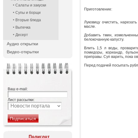
Салаты и закуски
Приготовление:
Супы и борщи
Вторые блюда
Луковицу очистить, нарезать
масле.
Выпечка
Десерт
Добавить тмин, измельченны
белокочанную капусту.
Аудио открытки
Влить 1,5 л воды, проварит
Видео-открытки
помидоры, кориандр, бульо
приправы. Суп варить, пока о
Перед подачей посыпать рубл
Ваш e-mail:
Лист рассылки:
Полиглот