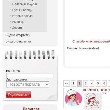
Салаты и закуски
Супы и борщи
Вторые блюда
Выпечка
Десерт
Аудио открытки
Видео-открытки
Спасибо, что порекоменд
Comments are disabled
Ваш e-mail:
Лист рассылки:
<<
1
2
3
4
5
6
0) { echo('
'); } else {
?>
Полиглот