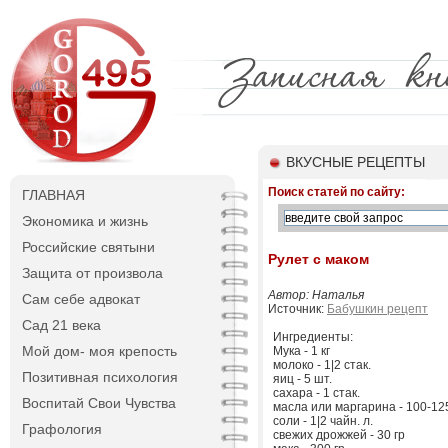
ВКУСНЫЕ РЕЦЕПТЫ
Поиск статей по сайту:
ГЛАВНАЯ
Экономика и жизнь
Российские святыни
Pулет с маком
Защита от произвола
Автор: Наталья
Сам себе адвокат
Источник:
Бабушкин рецепт
Сад 21 века
Ингредиенты:
Мой дом- моя крепость
Мука - 1 кг
молоко - 1|2 стак.
Позитивная психология
яиц - 5 шт.
сахара - 1 стак.
Воспитай Свои Чувства
масла или маргарина - 100-125
соли - 1|2 чайн. л.
Графология
свежих дрожжей - 30 гр