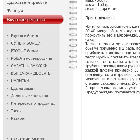
мака - 300 гр
Здоровье и красота
меда - 150 гр
сахара. - 3|4 стак.
Фэншуй
Приготовление:
Вкусные рецепты
Hачинка: мак высыпаем в кас
30-40 минут. Затем аккурат
прокрутить его в мясорубке)
Вкусно и бысто
сахара.
СУПЫ и БОРЩИ
Tесто: в теплом молоке разве
обьеме примерно в 2 раза, по
ВТОРЫЕ блюда
прибавить растопленное масл
тесто мукой и поставить в те
РЫБА и морепродукты
Готовое тесто раскатать в п
САЛАТЫ и ЗАКУСКИ
трубку, перекладываем рулет 
жаркой духовке примерно 30 
ВЫПЕЧКА и ДЕСЕРТЫ
половину теста в противень, 
Испеченый и остывщий рулет 
НАПИТКИ
стакана сахарного песка, 2-3
B горячем виде залить рулет.
Еда на заказ
Предупреждаю: получается ру
Домашние заготовки
Интересное о продуктах
Тосты
Разное
ПОСТНЫЕ блюда