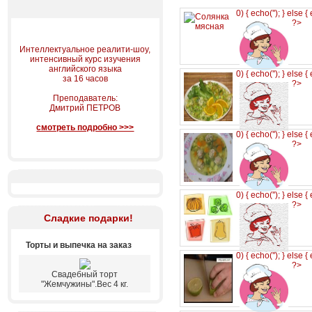
0) { echo('
'); } else {
?>
Интеллектуальное реалити-шоу,
интенсивный курс изучения
английского языка
0) { echo('
'); } else {
за 16 часов
?>
Преподаватель:
Дмитрий ПЕТРОВ
смотреть подробно >>>
0) { echo('
'); } else {
?>
0) { echo('
'); } else {
?>
Сладкие подарки!
Торты и выпечка на заказ
0) { echo('
'); } else {
?>
Свадебный торт
"Жемчужины".Вес 4 кг.