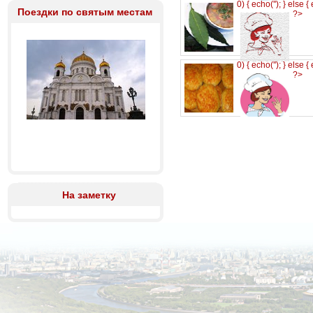
0) { echo('
'); } else {
Поездки по святым местам
?>
0) { echo('
'); } else {
?>
На заметку