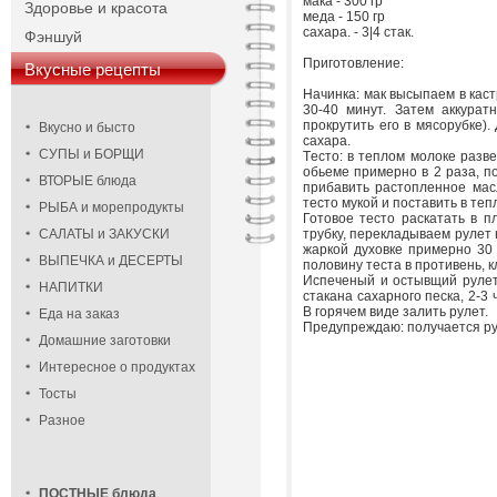
мака - 300 гр
Здоровье и красота
меда - 150 гр
сахара. - 3|4 стак.
Фэншуй
Приготовление:
Вкусные рецепты
Hачинка: мак высыпаем в кас
30-40 минут. Затем аккурат
прокрутить его в мясорубке)
Вкусно и бысто
сахара.
СУПЫ и БОРЩИ
Tесто: в теплом молоке разве
обьеме примерно в 2 раза, по
ВТОРЫЕ блюда
прибавить растопленное масл
тесто мукой и поставить в те
РЫБА и морепродукты
Готовое тесто раскатать в п
САЛАТЫ и ЗАКУСКИ
трубку, перекладываем рулет 
жаркой духовке примерно 30 
ВЫПЕЧКА и ДЕСЕРТЫ
половину теста в противень, 
Испеченый и остывщий рулет 
НАПИТКИ
стакана сахарного песка, 2-3
B горячем виде залить рулет.
Еда на заказ
Предупреждаю: получается ру
Домашние заготовки
Интересное о продуктах
Тосты
Разное
ПОСТНЫЕ блюда