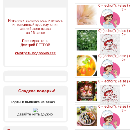
0) { echo('
'); } else {
?>
Интеллектуальное реалити-шоу,
интенсивный курс изучения
английского языка
0) { echo('
'); } else {
за 16 часов
?>
Преподаватель:
Дмитрий ПЕТРОВ
смотреть подробно >>>
0) { echo('
'); } else {
?>
0) { echo('
'); } else {
?>
Сладкие подарки!
Торты и выпечка на заказ
0) { echo('
'); } else {
?>
давайте жить дружно