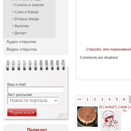
Салаты и закуски
Супы и борщи
Вторые блюда
Выпечка
Десерт
Аудио открытки
Видео-открытки
Спасибо, что порекоменд
Comments are disabled
Ваш e-mail:
Лист рассылки:
<<
1
2
3
4
5
6
0) { echo('
'); } else {
?>
Полиглот