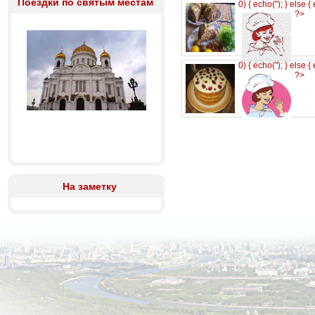
Поездки по святым местам
0) { echo('
'); } else {
?>
0) { echo('
'); } else {
?>
На заметку