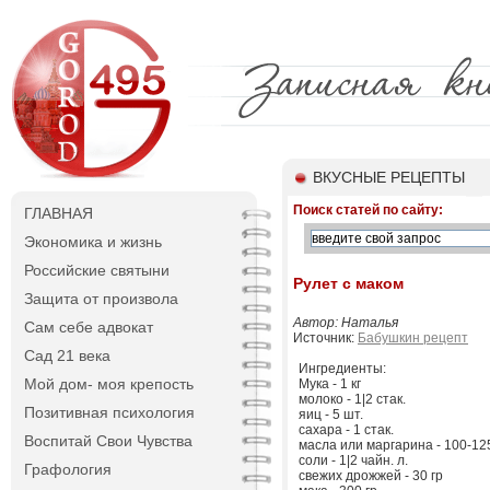
ВКУСНЫЕ РЕЦЕПТЫ
Поиск статей по сайту:
ГЛАВНАЯ
Экономика и жизнь
Российские святыни
Pулет с маком
Защита от произвола
Автор: Наталья
Сам себе адвокат
Источник:
Бабушкин рецепт
Сад 21 века
Ингредиенты:
Мой дом- моя крепость
Мука - 1 кг
молоко - 1|2 стак.
Позитивная психология
яиц - 5 шт.
сахара - 1 стак.
Воспитай Свои Чувства
масла или маргарина - 100-125
соли - 1|2 чайн. л.
Графология
свежих дрожжей - 30 гр