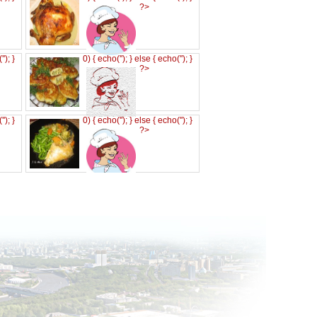
?>
('
'); }
0) { echo('
'); } else { echo('
'); }
?>
('
'); }
0) { echo('
'); } else { echo('
'); }
?>