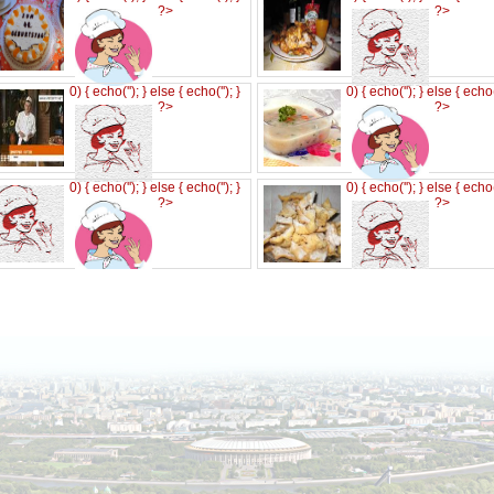
?>
?>
0) { echo('
'); } else { echo('
'); }
0) { echo('
'); } else { echo
?>
?>
0) { echo('
'); } else { echo('
'); }
0) { echo('
'); } else { echo
?>
?>