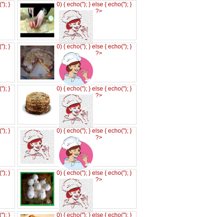
('
'); }
0) { echo('
'); } else { echo('
'); }
?>
('
'); }
0) { echo('
'); } else { echo('
'); }
?>
('
'); }
0) { echo('
'); } else { echo('
'); }
?>
('
'); }
0) { echo('
'); } else { echo('
'); }
?>
('
'); }
0) { echo('
'); } else { echo('
'); }
?>
('
'); }
0) { echo('
'); } else { echo('
'); }