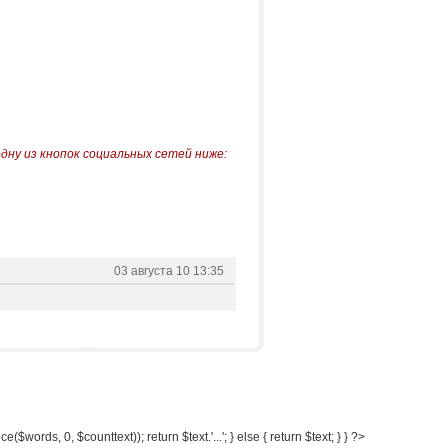
одну из кнопок социальных сетей ниже:
03 августа 10 13:35
e($words, 0, $counttext)); return $text.'...'; } else { return $text; } } ?>