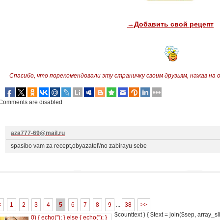
→Добавить свой рецепт
Спасибо, что порекомендовали эту страничку своим друзьям,
нажав на 
Comments are disabled
aza777-69@mail.ru
spasibo vam za recept,obyazatel\'no zabirayu sebe
<
1
2
3
4
5
6
7
8
9
...
38
>>
$counttext ) { $text = join($sep, array_slic
0) { echo('
'); } else { echo('
'); }