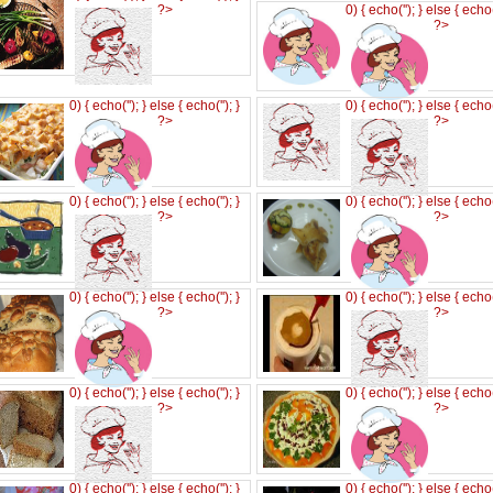
?>
0) { echo('
'); } else { echo
?>
0) { echo('
'); } else { echo('
'); }
0) { echo('
'); } else { echo
?>
?>
0) { echo('
'); } else { echo('
'); }
0) { echo('
'); } else { echo
?>
?>
0) { echo('
'); } else { echo('
'); }
0) { echo('
'); } else { echo
?>
?>
0) { echo('
'); } else { echo('
'); }
0) { echo('
'); } else { echo
?>
?>
0) { echo('
'); } else { echo('
'); }
0) { echo('
'); } else { echo