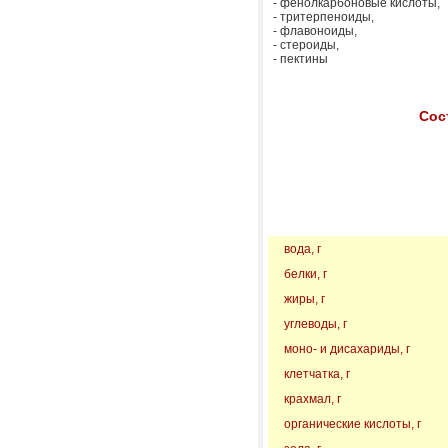
- фенолкарбоновые кислоты,
- тритерпеноиды,
- флавоноиды,
- стероиды,
- пектины
Сос
вода, г
белки, г
жиры, г
углеводы, г
моно- и дисахариды, г
клетчатка, г
крахмал, г
органические кислоты, г