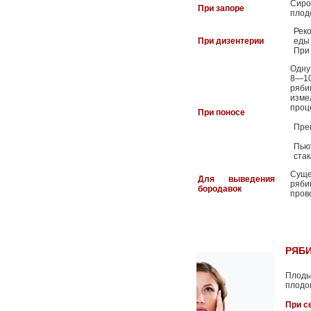
Сиро
При запоре
плод
Рек
При дизентерии
еды 
При
Одну
8—10
ряби
изме
проц
При поносе
Пре
Пью
ста
Суще
Для выведения
ряби
бородавок
прово
РЯБИ
Плоды
плодо
При с