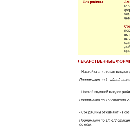
Сок рябины
Ам
го
фер
уча
чем
Со
пор
вк
вы
од
дей
орг
ЛЕКАРСТВЕННЫЕ ФОРМЫ
- Настойка спиртовая плодов 
Принимают по 1 чайной ложке 
- Настой водяной плодов ряби
Принимают по 1/2 стакана 2-3
- Сок рябины отжимают из со
Принимают по 1/4-1/3 стакана
до еды.