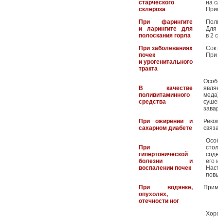
старческого
на с
склероза
При
При фарингите
Поль
и ларингите для
Для
полоскания горла
в 2 
При заболеваниях
Сок 
почек
При 
и урогенитального
тракта
Особ
В качестве
явля
поливитаминного
меда
средства
суше
зава
При ожирении и
Реко
сахарном диабете
связ
Осо
При
сто
гипертонической
сод
болезни и
его 
воспалении почек
Нас
повы
При водянке,
Прим
опухолях,
отечности ног
Хор