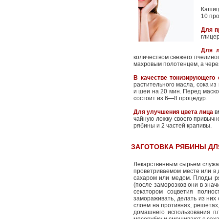
Кашиц
10 пр
Для п
глице
Для л
количеством свежего пчелино
махровым полотенцем, а чере
В качестве тонизирующего 
растительного масла, сока из
и шеи на 20 мин. Перед маско
состоит из 6—8 процедур.
Для улучшения цвета лица
в
чайную ложку своего привычно
рябины и 2 частей крапивы.
ЗАГОТОВКА РЯБИНЫ ДЛ
Лекарственным сырьем служат 
проветриваемом месте или в 
сахаром или медом. Плоды р
(после заморозков они в зна
секатором соцветия полно
замораживать, делать из них 
слоем на противнях, решетах,
домашнего использования пл