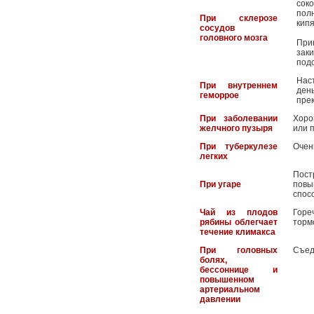
соко
пол
При склерозе
кипя
сосудов
головного мозга
При
заки
под
Нас
При внутреннем
ден
геморрое
пре
При заболевании
Хоро
желчного пузыря
или п
При туберкулезе
Очен
легких
Пост
При угаре
повы
спос
Чай из плодов
Горе
рябины облегчает
торм
течение климакса
При головных
Съед
болях,
бессоннице и
повышенном
артериальном
давлении