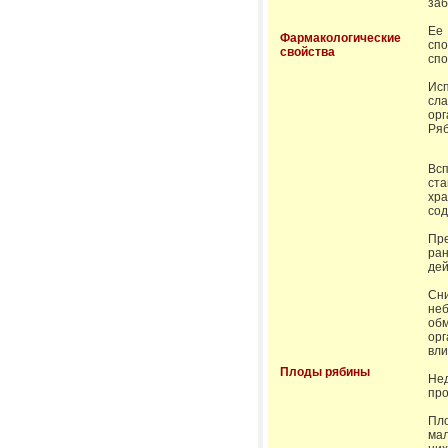
заб
Ее
Фармакологические
спо
свойства
спо
Ис
сл
орг
Ряб
Bс
ста
хр
сод
Пр
ра
дей
Сн
не
обм
орг
вли
Плоды рябины
Не
про
Пло
мал