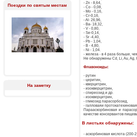
- Zn - 8,64,
Поездки по святым местам
- Со - 0,08,
- Мо - 0,16,
- Cr-0,16,
- Al- 26,96,
- Ва- 18,32,
- V - 0,80,
- Se-0,14,
- Sr -4,40,
- Pb - 1,04,
- В - 4,80,
- Ni - 1,04.
- железа - в 4 раза больше, че
Не обнаружены Cd, Li, Au, Ag, I,
Флавоноиды:
- рутин
- церитин,
- кверцитрин,
На заметку
- изокверцитрин,
- спиреозид и др.
- изокверцитрин,
- гликозид парасорбозид,
- галловаяи протокатехиновая
Парааскорбиновая и парасор
качестве консервантов пищевы
В листьях обнаружены:
- аскорбиновая кислота (200-2