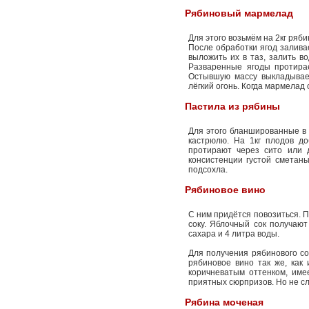
Рябиновый мармелад
Для этого возьмём на 2кг ряб
После обработки ягод залива
выложить их в таз, залить в
Разваренные ягоды протирае
Остывшую массу выкладываем
лёгкий огонь. Когда мармелад 
Пастила из рябины
Для этого бланшированные в
кастрюлю. На 1кг плодов до
протирают через сито или 
консистенции густой сметаны
подсохла.
Рябиновое вино
С ним придётся повозиться. 
соку. Яблочный сок получают 
сахара и 4 литра воды.
Для получения рябинового сок
рябиновое вино так же, как 
коричневатым оттенком, име
приятных сюрпризов. Но не сл
Рябина моченая