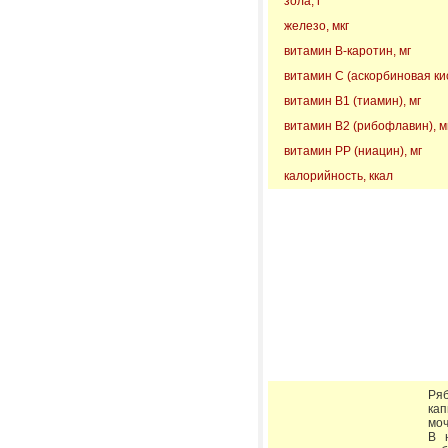
зола, г
железо, мкг
витамин B-каротин, мг
витамин С (аскорбиновая кис
витамин В1 (тиамин), мг
витамин В2 (рибофлавин), м
витамин РР (ниацин), мг
калорийность, ккал
Ря
ка
моч
В 