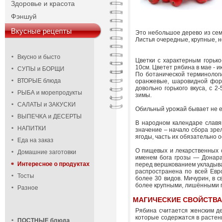
Здоровье и красота
Фэншуй
Вкусные рецепты
Это небольшое дерево из семе
Листья очередные, крупные, н
Вкусно и бысто
Цветки с характерным горьк
10см. Цветет рябина в мае - и
СУПЫ и БОРЩИ
По ботанической терминолог
ВТОРЫЕ блюда
оранжевые, шаровидной формы
довольно горького вкуса, с 2
РЫБА и морепродукты
зимы.
САЛАТЫ и ЗАКУСКИ
Обильный урожай бывает не еж
ВЫПЕЧКА и ДЕСЕРТЫ
В народном календаре славя
НАПИТКИ
значение – начало сбора зре
ягоды, часть их обязательно 
Еда на заказ
О пищевых и лекарственных 
Домашние заготовки
именем бога грозы — Донара.
Интересное о продуктах
перед вершкованием укладывал
распространена по всей Евр
Тосты
более 30 видов. Мичурин, в с
более крупными, лишёнными 
Разное
МАГИЧЕСКИЕ СВОЙСТВ
Рябина считается женским де
которые содержатся в растени
ПОСТНЫЕ блюда