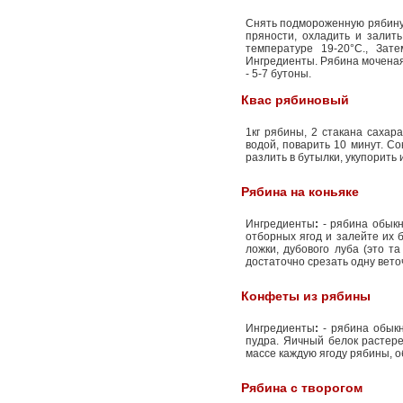
Снять подмороженную рябину, 
пряности, охладить и залить
температуре 19-20°С., Зат
Ингредиенты. Рябина моченая: 
- 5-7 бутоны.
Квас рябиновый
1кг рябины, 2 стакана сахар
водой, поварить 10 минут. С
разлить в бутылки, укупорить 
Рябина на коньяке
Ингредиенты
:
- рябина обыкно
отборных ягод и залейте их б
ложки, дубового луба (это та
достаточно срезать одну веточ
Конфеты из рябины
Ингредиенты
:
- рябина обыкн
пудра. Яичный белок растере
массе каждую ягоду рябины, о
Рябина с творогом