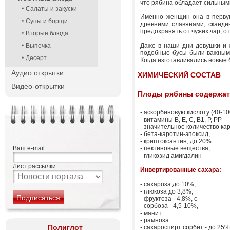
что рябина обладает сильным
Салаты и закуски
Именно женщин она в первую
Супы и борщи
древними славянами, сканди
предохранять от чужих чар, от
Вторые блюда
Выпечка
Даже в наши дни девушки и 
подобные бусы были важным 
Десерт
Когда изготавливались новые 
Аудио открытки
ХИМИЧЕСКИЙ СОСТАВ
Видео-открытки
Плоды рябины содержат
- аскорбиновую кислоту (40-10
- витамины В, Е, С, В1, Р, РР
- значительное количество кар
- бета-каротин-эпоксид,
- криптоксантин, до 20%
Ваш e-mail:
- пектиновые вещества,
- гликозид амигдалин
Лист рассылки:
Инвертированные сахара:
- сахароза до 10%,
- глюкоза до 3,8%,
- фруктоза - 4,8%, с
- сорбоза - 4,5-10%,
- манит
- рамноза
Полиглот
- сахароспирт сорбит - до 25%