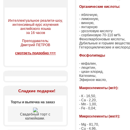
Органические кислоты:
- яблочную,
- лимонную,
Интеллектуальное реалити-шоу,
- винную,
интенсивный курс изучения
- янтарную
английского языка
- урсоловую кислоту
за 16 часов
- сорбиновую 70-110 мг%
Фенолкарбоновые кислоты,
Преподаватель:
Дубильные и горькие вещества,
Дмитрий ПЕТРОВ
Гетероциклические и кислор
смотреть подробно >>>
Фосфолипиды
- кефалин,
- лецитин,
- циан-хлорид,
Катехины,
Эфирное масло,
Макроэлементы (мг/г):
Сладкие подарки!
- К - 16,50,
- Ca - 2,20,
Торты и выпечка на заказ
- Mn - 1,00,
- Fe - 0,04;
Свадебный торт с
Микроэлементы (мкг/г):
капкейками.
- Мg - 81,70,
- Cu - 4,96,