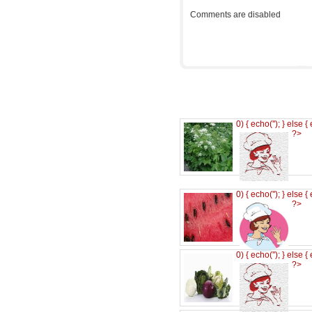
Comments are disabled
0) { echo('
'); } else {
?>
0) { echo('
'); } else {
?>
0) { echo('
'); } else {
?>