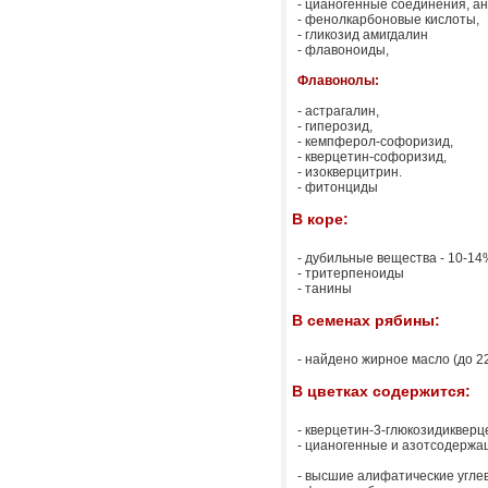
- цианогенные соединения, а
- фенолкарбоновые кислоты,
- гликозид амигдалин
- флавоноиды,
Флавонолы:
- астрагалин,
- гиперозид,
- кемпферол-софоризид,
- кверцетин-софоризид,
- изокверцитрин.
- фитонциды
В коре:
- дубильные вещества - 10-14
- тритерпеноиды
- танины
В семенах рябины:
- найдено жирное масло (до 2
В цветках содержится:
- кверцетин-3-глюкозидикверц
- цианогенные и азотсодержа
- высшие алифатические угл