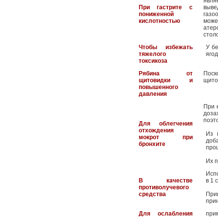
явля
При гастрите с
выве
пониженной
газо
кислотностью
може
атер
стол
Чтобы избежать
У б
тяжелого
яго
токсикоза
Рябина от
Поск
щитовидки и
щито
повышенного
давления
При 
доза
поэт
Для облегчения
отхождения
Из 
мокрот при
доб
бронхите
проц
Их п
Исп
В качестве
в 1 
противолучевого
средства
При
прин
Для ослабления
при