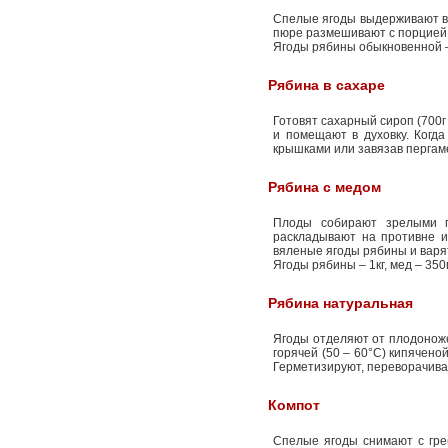
Спелые ягоды выдерживают в 
пюре размешивают с порцией 
Ягоды рябины обыкновенной – 4
Рябина в сахаре
Готовят сахарный сироп (700г
и помещают в духовку. Когд
крышками или завязав пергам
Рябина с медом
Плоды собирают зрелыми п
раскладывают на противне и 
вяленые ягоды рябины и варят
Ягоды рябины – 1кг, мед – 350г
Рябина натуральная
Ягоды отделяют от плодоноже
горячей (50 – 60°С) кипячено
Герметизируют, переворачива
Компот
Спелые ягоды снимают с гре