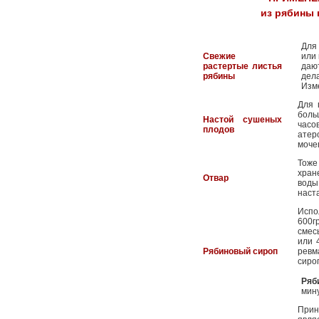
из рябины 
Для
Свежие
или 
растертые листья
даю
рябины
дел
Изм
Для 
боль
Настой сушеных
часо
плодов
атер
моче
Тоже
хран
Отвар
воды
наст
Испо
600г
смес
или 
Рябиновый сироп
ревм
сиро
Ряб
мину
Прин