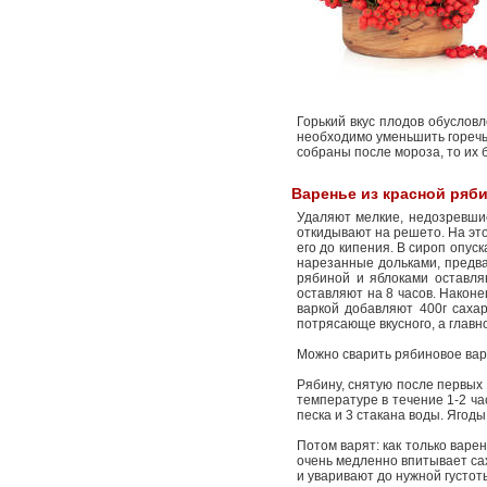
Горький вкус плодов обуслов
необходимо уменьшить горечь 
собраны после мороза, то их 
Варенье из красной ряб
Удаляют мелкие, недозревшие
откидывают на решето. На этой
его до кипения. В сироп опус
нарезанные дольками, предва
рябиной и яблоками оставляю
оставляют на 8 часов. Наконе
варкой добавляют 400г сахар
потрясающе вкусного, а главн
Можно сварить рябиновое вар
Рябину, снятую после первых 
температуре в течение 1-2 час
песка и 3 стакана воды. Ягоды
Потом варят: как только варен
очень медленно впитывает сах
и уваривают до нужной густот