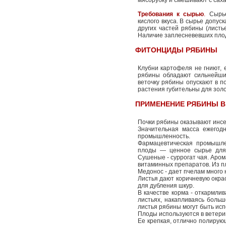
мясорубку и смешивают с сах
Требования к сырью
.
Сырье
кислого вкуса. В сырье допус
других частей рябины (листье
Наличие заплесневевших плод
ФИТОНЦИДЫ РЯБИНЫ
Клубни картофеля не гниют, 
рябины обладают сильнейши
веточку рябины опускают в по
растения губительны для золо
ПРИМЕНЕНИЕ РЯБИНЫ В
Почки рябины оказывают инсе
Значительная масса ежегод
промышленность.
Фармацевтическая промышле
плоды — ценное сырье для 
Сушеные - суррогат чая. Аром
витаминных препаратов. Из п
Медонос - дает пчелам много 
Листья дают коричневую окрас
для дубления шкур.
В качестве корма - откармлив
листьях, накапливаясь больш
листья рябины могут быть исп
Плоды используются в ветерин
Ее крепкая, отлично полирующ