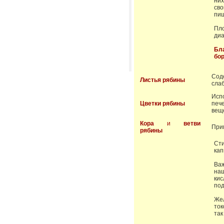
ни
св
пи
Пло
диа
Бл
бор
Cод
Листья рябины
слаб
Испо
Цветки рябины
печ
веще
Кора
и
ветви
При
рябины
Cт
кап
Ва
наш
ки
под
Же
ток
так