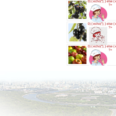
0) { echo('
'); } else {
?>
0) { echo('
'); } else {
?>
0) { echo('
'); } else {
?>