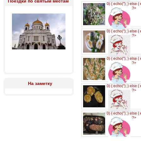
Поездки по святым местам
0) { echo('
'); } else {
?>
0) { echo('
'); } else {
?>
0) { echo('
'); } else {
?>
На заметку
0) { echo('
'); } else {
?>
0) { echo('
'); } else {
?>