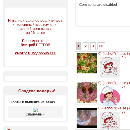
Comments are disabled
Интеллектуальное реалити-шоу,
интенсивный курс изучения
английского языка
за 16 часов
Преподаватель:
Дмитрий ПЕТРОВ
1
2
3
>>
смотреть подробно >>>
0) { echo('
'); } else {
?>
0) { echo('
'); } else {
?>
Сладкие подарки!
Торты и выпечка на заказ
0) { echo('
'); } else {
?>
Свадебный