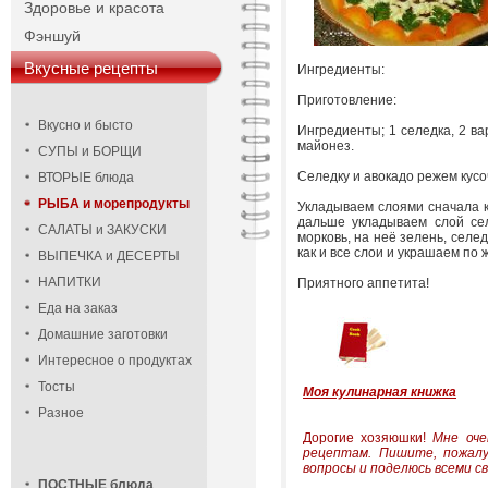
Здоровье и красота
Фэншуй
Вкусные рецепты
Ингредиенты:
Приготовление:
Вкусно и бысто
Ингредиенты; 1 селедка, 2 ва
майонез.
СУПЫ и БОРЩИ
Селедку и авокадо режем кусоч
ВТОРЫЕ блюда
РЫБА и морепродукты
Укладываем слоями сначала к
дальше укладываем слой сел
САЛАТЫ и ЗАКУСКИ
морковь, на неё зелень, селе
как и все слои и украшаем по 
ВЫПЕЧКА и ДЕСЕРТЫ
НАПИТКИ
Приятного аппетита!
Еда на заказ
Домашние заготовки
Интересное о продуктах
Тосты
Моя кулинарная книжка
Разное
Дорогие хозяюшки!
Мне оче
рецептам.
Пишите, пожалу
вопросы и поделюсь всеми св
ПОСТНЫЕ блюда