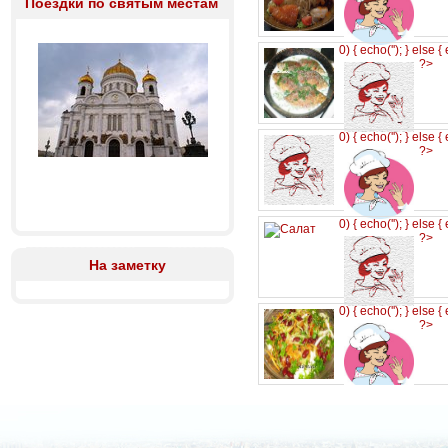
Поездки по святым местам
0) { echo('
'); } else {
?>
0) { echo('
'); } else {
?>
0) { echo('
'); } else {
?>
На заметку
0) { echo('
'); } else {
?>