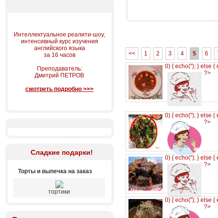
Интеллектуальное реалити-шоу,
интенсивный курс изучения
английского языка
<<
1
2
3
4
5
6
за 16 часов
0) { echo('
'); } else {
Преподаватель:
?>
Дмитрий ПЕТРОВ
смотреть подробно >>>
0) { echo('
'); } else {
?>
Сладкие подарки!
0) { echo('
'); } else {
?>
Торты и выпечка на заказ
тортики
0) { echo('
'); } else {
?>