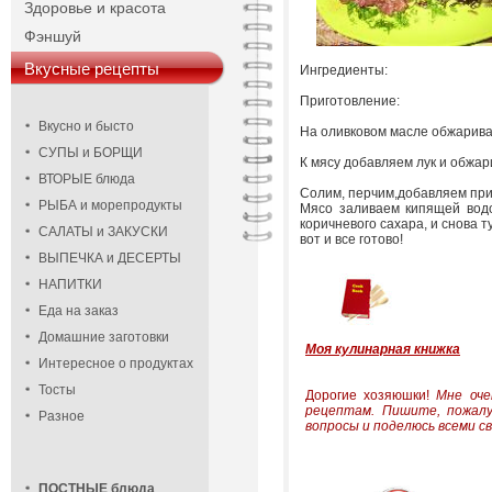
Здоровье и красота
Фэншуй
Вкусные рецепты
Ингредиенты:
Приготовление:
Вкусно и бысто
На оливковом масле обжаривае
СУПЫ и БОРЩИ
К мясу добавляем лук и обжар
ВТОРЫЕ блюда
Солим, перчим,добавляем пр
РЫБА и морепродукты
Мясо заливаем кипящей водо
коричневого сахара, и снова т
САЛАТЫ и ЗАКУСКИ
вот и все готово!
ВЫПЕЧКА и ДЕСЕРТЫ
НАПИТКИ
Еда на заказ
Домашние заготовки
Моя кулинарная книжка
Интересное о продуктах
Тосты
Дорогие хозяюшки!
Мне оче
рецептам.
Пишите, пожалу
Разное
вопросы и поделюсь всеми св
ПОСТНЫЕ блюда