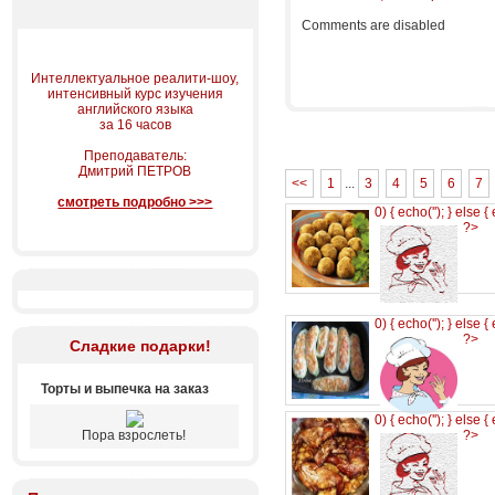
Comments are disabled
Интеллектуальное реалити-шоу,
интенсивный курс изучения
английского языка
за 16 часов
Преподаватель:
Дмитрий ПЕТРОВ
<<
1
...
3
4
5
6
7
смотреть подробно >>>
0) { echo('
'); } else {
?>
0) { echo('
'); } else {
?>
Сладкие подарки!
Торты и выпечка на заказ
0) { echo('
'); } else {
Пора взрослеть!
?>