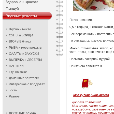
Здоровье и красота
Фэншуй
Вкусные рецепты
Приготовление:
0,5 л кефира, 2 стакана манки
Вкусно и бысто
Всё перемешать и поставить в
СУПЫ и БОРЩИ
На смазанный маслом противен
ВТОРЫЕ блюда
РЫБА и морепродукты
Можно готовитьбез яблок, но
часть теста, ещё яблок и ещё 
САЛАТЫ и ЗАКУСКИ
Посыпать сахарной пудрой.
ВЫПЕЧКА и ДЕСЕРТЫ
НАПИТКИ
Приятного аппетита!!!
Еда на заказ
Домашние заготовки
Интересное о продуктах
Тосты
Моя кулинарная книжка
Разное
Дорогие хозяюшки!
Мне очень важно знать в
пожалуйста, своё мнение в
своими знаниями в кулинари
ПОСТНЫЕ блюда