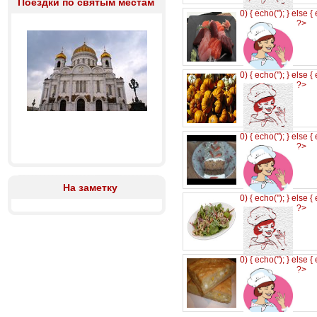
Поездки по святым местам
0) { echo('
'); } else {
?>
0) { echo('
'); } else {
?>
0) { echo('
'); } else {
?>
На заметку
0) { echo('
'); } else {
?>
0) { echo('
'); } else {
?>